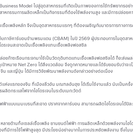
 Business Model ไปสู่อุตสาหกรรมที่เกิดเป็นภาพของการใช้ทรัพยากรอย่างคุ
สาหกรรมการผลิตเหล็กเป็นกิจกรรมที่ต้องใช้พลังงานสูง และมีการปล่อยค
ป็นเชื้อเพลิงหลัก จึงเป็นอุตสาหกรรมแรกๆ ที่ต้องเผชิญกับมาตรการทางการค้
กเรียกเก็บภาษีคาร์บอนข้ามพรมแดน (CBAM) ในปี 2569 ผู้ประกอบการในอุตส
ฮโดรเจนสะอาดเป็นเชื้อเพลิงแทนเชื้อเพลิงฟอสซิล
่อยก๊าซเรือนกระจกมาใช้เป็นวัตถุดิบทดแทนเชื้อเพลิงฟอสซิลได้ ก็จะส่งผ
รลุเป้าหมาย Net Zero ได้สิ่งแวดล้อม จึงถูกคาดหมายและได้รับยอมรับว่าจ
ีน และญี่ปุ่น ได้มีการวิจัยพัฒนาพลังงานดังกล่าวอย่างต่อเนื่อง
งแรกของจีน ที่เมืองลิ่วอัน มณฑลอันฮุย ได้เริ่มใช้งานแล้ว นับเป็นครั้งแ
ารผลิตกระแสไฟจากไฮโดรเจนในระดับเมกะวัตต์
ยไฟฟ้าแบบเมมเบรนที่สะอาด ปราศจากคาร์บอน สามารถผลิตไฮโดรเจนได้ปีล
ลายด้านทั้งเซลล์เชื้อเพลิง ยานยนต์ไฟฟ้า การผลิตเหล็กด้วยพลังงานไฮโด
ี่มีการใช้ไฟฟ้าสูงสุด มีประโยชน์อย่างมากในการประหยัดพลังงาน ซึ่งใน