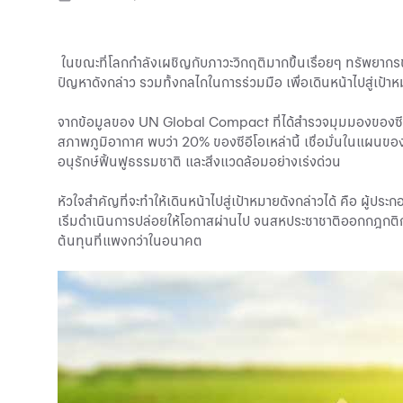
ในขณะที่โลกกำลังเผชิญกับภาวะวิกฤติมากขึ้นเรื่อยๆ ทรัพยากรขอ
ปัญหาดังกล่าว รวมทั้งกลไกในการร่วมมือ เพื่อเดินหน้าไปสู่เป้า
จากข้อมูลของ UN Global Compact ที่ได้สำรวจมุมมองของซีอี
สภาพภูมิอากาศ พบว่า 20% ของซีอีโอเหล่านี้ เชื่อมั่นในแผนขอ
อนุรักษ์ฟื้นฟูธรรมชาติ และสิ่งแวดล้อมอย่างเร่งด่วน
หัวใจสำคัญที่จะทำให้เดินหน้าไปสู่เป้าหมายดังกล่าวได้ คือ ผู้ป
เริ่มดำเนินการปล่อยให้โอกาสผ่านไป จนสหประชาชาติออกกฎกติกา
ต้นทุนที่แพงกว่าในอนาคต