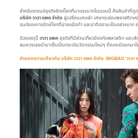
สำหรับเทรนด์ธุรกิจรักษ์โลกที่มาแรงมากในตอนนี้ คือสินค้าที่ถู
บริษัท วาวา แพค จำกัด
ผู้เปลี่ยนเศษผ้า เศษกระสอบพลาสติกเหลือ
รนด์ของการรักษ์โลกที่น่าลงมือทำ และน่าติดตามเป็นอย่างมาก ร
ด้วยเหตุนี้
วาวา แพค
ธุรกิจที่มีส่วนเกี่ยวข้องกับพลาสติก และเส
สมควรเลยนำมาเย็บเป็นกระเป๋นวัตกรรมใหม่ๆ ที่คงจะมีออกมาให้เห็
อ่านบทความเกี่ยวกับ บริษัท วาวา แพค จำกัด :BIGBAG ‘วาวา แ