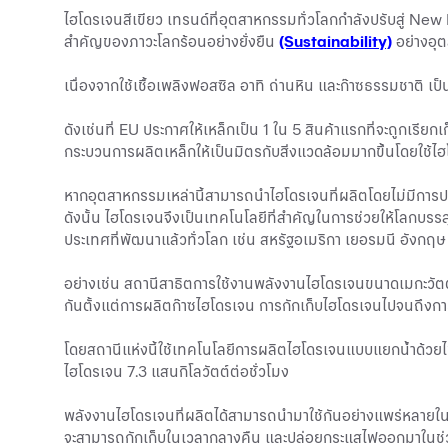
ไฮโดรเจนสีเขียว เทรนด์ที่อุตสาหกรรมทั่วโลกกำลังปรับสู่ New
สำคัญของภาวะโลกร้อนอย่างยั่งยืน
(Sustainability)
อย่างอุต
เนื่องจากใช้เชื้อเพลิงฟอสซิล อาทิ ถ่านหิน และก๊าซธรรมชาติ เ
ดังเช่นที่ EU ประกาศให้เหล็กเป็น 1 ใน 5 สินค้าแรกที่จะถู
กระบวนการผลิตเหล็กให้เป็นมิตรกับสิ่งแวดล้อมมากขึ้นโดยใช้ไ
หากอุตสาหกรรมเหล่านี้สามารถนำไฮโดรเจนที่ผลิตโดยไม่มีการปล
ดังนั้น ไฮโดรเจนจึงเป็นเทคโนโลยีที่สำคัญในการช่วยให้โลกบร
ประเทศที่พัฒนาแล้วทั่วโลก เช่น สหรัฐอเมริกา เยอรมนี อังกฤษ จ
อย่างเช่น สถานีสาธิตการใช้งานพลังงานไฮโดรเจนขนาดเมกะวัตต์แห่
กันตั้งแต่การผลิตก๊าซไฮโดรเจน การกักเก็บไฮโดรเจนไปจนถึงก
โดยสถานีแห่งนี้ใช้เทคโนโลยีการผลิตไฮโดรเจนแบบแยกน้ำด้ว
ไฮโดรเจน 7.3 แสนกิโลวัตต์ต่อชั่วโมง
พลังงานไฮโดรเจนที่ผลิตได้สามารถนำมาใช้กันอย่างแพร่หลายในห
จะสามารถกักเก็บในเวลากลางคืน และปล่อยกระแสไฟออกมาในช่วงท