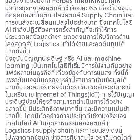
ข้อมูลงานวิจัยจาก
Forbes
ที่เผยให้เห็นว่าผู้ให้
บริการธุรกิจโลจิสติกส์กว่าร้อยละ 65 เชื่อว่าปัจจุบัน
คือยุคทองที่ขั้นตอนโลจิสติกส์
Supply Chain
และ
การขนส่งจะเปลี่ยนแปลงไปอย่างมาก ซึ่งเทคโนโลยี
AI
กำลังปฏิวัติวงการครั้งสำคัญที่จะทำให้การ
ประมวลผลข้อมูลต่างๆ ตลอดจนการให้บริการด้าน
โลจิสติกส์( Logistics )ทำได้ง่ายและลดต้นทุนได้
มากยิ่งขึ้น
ปัจจุบันปัญญาประดิษฐ์ หรือ
AI
และ
machine
learning
เป็นเทคโนโลยีที่เริ่มมีการใช้งานกันอย่าง
แพร่หลายในธุรกิจที่เกี่ยวข้องกับการขนส่ง ทั้งนี้ก็
เพราะในปัจจุบันธุรกิจเหล่านี้สามารถเก็บข้อมูลได้
มากขึ้นและละเอียดยิ่งขึ้นด้วยเซ็นเซอร์และอุปกรณ์
ในเครือข่าย
Internet of Things
(
IoT
) การใช้ปัญญา
ประดิษฐ์ช่วยให้ธุรกิจสามารถดำเนินการได้อย่าง
ฉลาดขึ้น มีประสิทธิภาพมากขึ้น และมีความแม่นยำ
มากขึ้น โดยมีตัวอย่างการประยุกต์ใช้งานจริงของ
เทคโนโลยี
AI
ในอุตสาหกรรมลอจิสติกส์ (
Logistics )
supply chain
และการขนส่ง ดังนี้
ไม่พลาดทุกข้อมูล ข่าวสารที่น่าสนใจ อย่าลืมกดไลค์