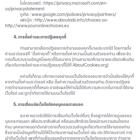
ไมโครซอฟต์ :
https://privacy.microsoft.com/en-
us/privacystatement
กูเกิล :
www.google.com/policies/privacy/partners/
เฟซบุ๊ก :
http://www.aboutads.info/choices
และ
http://www.youronlinechoices.eu
4. การตั้งค่าและการปฏิเสธคุกกี้
ท่านสามารถเลือกปฏิเสธการทำงานของคุกกี้บางประเภทได้ โดยการตั้ง
ค่าเบราว์เซอร์ที่ “ตั้งค่าคุกกี้” หรือการตั้งค่าความเป็นส่วนตัวของท่าน เพื่อระงับ
การเก็บรวบรวมข้อมูลโดยคุกกี้ในอนาคต (ท่านสามารถศึกษารายละเอียดเพิ่มเติม
เกี่ยวกับการตั้งค่าและการปฏิเสธคุกกี้ได้ที่
AboutCookies.org
)
อย่างไรก็ตาม บริการบางอย่างบนเว็บไซต์ของธนาคารจำเป็นต้องใช้คุกกี้
หากท่านตั้งค่าเบราว์เซอร์ หรือ ตั้งค่าความเป็นส่วนตัวของท่าน ด้วยการปฏิเสธ
การทำงานของคุกกี้ทั้งหมด อาจส่งผลให้ท่านไม่ได้รับความสะดวกในการเข้าใช้งาน
เว็บไซต์ และถูกจำกัดการใช้งานบนเว็บไซต์ได้
5. การเชื่อมต่อเว็บไซต์ของบุคคลภายนอก
ธนาคารอาจจัดให้มีการเชื่อมกับเว็บไซต์อื่นๆ ซึ่งอยู่ภายใต้การดูแลของ
บุคคลภายนอก เพื่อประชาสัมพันธ์ หรือมอบสิทธิประโยชน์ตามความสนใจของ
ท่าน บุคคลภายนอกดังกล่าวอาจเก็บรวบรวมข้อมูลเกี่ยวกับการใช้งานของท่าน
ซึ่งอาจเป็นข้อมูลที่ท่านได้ให้ไว้แก่ธนาคารผ่านเว็บไซต์ เช่น ประวัติการบราวซ์ การ
เข้าถึงเว็บไซต์ เพจที่ท่านเยี่ยมชมหลังจากออกจากเว็บไซต์ของธนาคาร ท่านอาจ