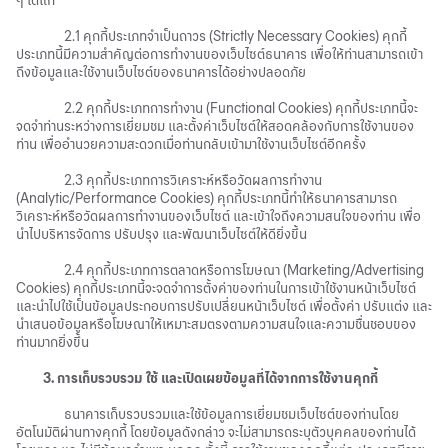
ๆ ได้แก่
2.1 คุกกี้ประเภทจำเป็นถาวร (Strictly Necessary Cookies) คุกกี้
ประเภทนี้มีความสำคัญต่อการทำงานของเว็บไซต์ธนาคาร เพื่อให้ท่านสามารถเข้า
ถึงข้อมูลและใช้งานเว็บไซต์ของธนาคารได้อย่างปลอดภัย
2.2 คุกกี้ประเภทการทำงาน (Functional Cookies) คุกกี้ประเภทนี้จะ
จดจำท่านระหว่างการเยี่ยมชม และตั้งค่าเว็บไซต์ให้สอดคล้องกับการใช้งานของ
ท่าน เพื่ออำนวยความสะดวกเมื่อท่านกลับเข้ามาใช้งานเว็บไซต์อีกครั้ง
2.3 คุกกี้ประเภทการวิเคราะห์หรือวัดผลการทำงาน
(Analytic/Performance Cookies) คุกกี้ประเภทนี้ทำให้ธนาคารสามารถ
วิเคราะห์หรือวัดผลการทำงานของเว็บไซต์ และเข้าใจถึงความสนใจของท่าน เพื่อ
นำไปบริหารจัดการ ปรับปรุง และพัฒนาเว็บไซต์ให้ดียิ่งขึ้น
2.4 คุกกี้ประเภทการตลาดหรือการโฆษณา (Marketing/Advertising
Cookies) คุกกี้ประเภทนี้จะจดจำการตั้งค่าของท่านในการเข้าใช้งานหน้าเว็บไซต์
และนำไปใช้เป็นข้อมูลประกอบการปรับเปลี่ยนหน้าเว็บไซต์ เพื่อตั้งค่า ปรับแต่ง และ
นำเสนอข้อมูลหรือโฆษณาให้เหมาะสมตรงตามความสนใจและความชื่นชอบของ
ท่านมากยิ่งขึ้น
3. การเก็บรวบรวม ใช้ และเปิดเผยข้อมูลที่ได้จากการใช้งานคุกกี้
ธนาคารเก็บรวบรวมและใช้ข้อมูลการเยี่ยมชมเว็บไซต์ของท่านโดย
อัตโนมัติผ่านทางคุกกี้ โดยข้อมูลดังกล่าว จะไม่สามารถระบุตัวบุคคลของท่านได้