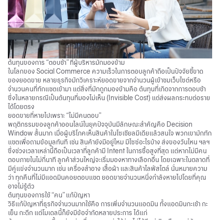
ต้นทุนของการ “ตอบช้า” ที่ผู้บริหารมักมองข้าม
ในโลกของ
Social Commerce
ความเร็วในการตอบลูกค้าถือเป็นปัจจัยชี้ขาด
ของยอดขาย หลายธุรกิจมักวิเคราะห์ยอดขายจากจำนวนผู้เข้าชมเว็บไซต์หรือ
จำนวนคนที่ทักแชตเข้ามา แต่สิ่งที่มักถูกมองข้ามคือ ต้นทุนที่เกิดจากการตอบช้า
ซึ่งในหลายกรณีเป็นต้นทุนที่มองไม่เห็น (Invisible Cost) แต่ส่งผลกระทบต่อราย
ได้โดยตรง
ยอดขายที่หายไปเพราะ “ไม่มีคนตอบ”
พฤติกรรมของลูกค้าออนไลน์ในยุคปัจจุบันมีลักษณะสำคัญคือ Decision
Window สั้นมาก เมื่อผู้บริโภคเห็นสินค้าในโซเชียลมีเดียแล้วสนใจ พวกเขามักทัก
แชตเพื่อถามข้อมูลทันที เช่น สินค้ายังมีอยู่ไหม มีไซซ์อะไรบ้าง ส่งของวันไหน ฯลฯ
ซึ่งช่วงเวลาเหล่านี้ถือเป็นเวลาที่ลูกค้ามี Intent ในการซื้อสูงที่สุด แต่หากไม่มีคน
ตอบภายในไม่กี่นาที ลูกค้าส่วนใหญ่จะเริ่มมองหาทางเลือกอื่น โดยเฉพาะในตลาดที่
มีคู่แข่งจำนวนมาก เช่น เครื่องสำอาง เสื้อผ้า และสินค้าไลฟ์สไตล์ นั่นหมายความ
ว่า ทุกคืนที่ไม่มีแอดมินคอยตอบแชต ยอดขายจำนวนหนึ่งกำลังหายไปโดยที่คุณ
อาจไม่รู้ตัว
ต้นทุนของการใช้ “คน” แก้ปัญหา
วิธีแก้ปัญหาที่ธุรกิจจำนวนมากใช้คือ การเพิ่มจำนวนแอดมิน ทั้งแอดมินกะเช้า กะ
เย็น กะดึก แต่โมเดลนี้ก็ยังมีข้อจำกัดหลายประการ ได้แก่