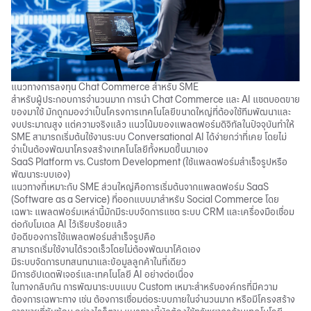
แนวทางการลงทุน Chat Commerce สำหรับ SME
สำหรับผู้ประกอบการจำนวนมาก การนำ Chat Commerce และ AI แชตบอตขาย
ของมาใช้ มักถูกมองว่าเป็นโครงการเทคโนโลยีขนาดใหญ่ที่ต้องใช้ทีมพัฒนาและ
งบประมาณสูง แต่ความจริงแล้ว แนวโน้มของแพลตฟอร์มดิจิทัลในปัจจุบันทำให้
SME สามารถเริ่มต้นใช้งานระบบ Conversational AI ได้ง่ายกว่าที่เคย โดยไม่
จำเป็นต้องพัฒนาโครงสร้างเทคโนโลยีทั้งหมดขึ้นมาเอง
SaaS Platform vs. Custom Development (ใช้แพลตฟอร์มสำเร็จรูปหรือ
พัฒนาระบบเอง)
แนวทางที่เหมาะกับ SME ส่วนใหญ่คือการเริ่มต้นจากแพลตฟอร์ม SaaS
(Software as a Service) ที่ออกแบบมาสำหรับ Social Commerce โดย
เฉพาะ แพลตฟอร์มเหล่านี้มักมีระบบจัดการแชต ระบบ CRM และเครื่องมือเชื่อม
ต่อกับโมเดล AI ไว้เรียบร้อยแล้ว
ข้อดีของการใช้แพลตฟอร์มสำเร็จรูปคือ
สามารถเริ่มใช้งานได้รวดเร็วโดยไม่ต้องพัฒนาโค้ดเอง
มีระบบจัดการบทสนทนาและข้อมูลลูกค้าในที่เดียว
มีการอัปเดตฟีเจอร์และเทคโนโลยี AI อย่างต่อเนื่อง
ในทางกลับกัน การพัฒนาระบบแบบ Custom เหมาะสำหรับองค์กรที่มีความ
ต้องการเฉพาะทาง เช่น ต้องการเชื่อมต่อระบบภายในจำนวนมาก หรือมีโครงสร้าง