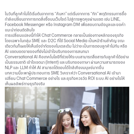
ในวันที่ลูกค้าไม่ได้เริ่มต้นจากการ “ค้นหา” แต่เริ่มจากการ “ทัก” พฤติกรรมการซื้อ
กำลังเปลี่ยนจากการกดสั่งซื้อบนเว็บไซต์ ไปสู่การพูดคุยผ่านแชต เช่น LINE,
Facebook Messenger หรือ Instagram DM เพื่อสอบถามข้อมูลและขอคำ
แนะนำก่อนตัดสินใจ
การเปลี่ยนแปลงนี้ทำให้ Chat Commerce กลายเป็นช่องทางหลักของธุรกิจ
โดยเฉพาะในกลุ่ม SME และ D2C ที่ใช้ Social Media เป็นหน้าร้านสำคัญ ขณะ
เดียวกันก็เผยให้เห็นข้อจำกัดของโมเดลเดิม ไม่ว่าจะเป็นการตอบลูกค้าไม่ทัน หรือ
AI แชตบอตขายของที่ยังไม่เข้าใจบริบทของการสนทนา
Conversational AI คือเทคโนโลยีที่ช่วยให้ระบบสามารถสื่อสารกับลูกค้าได้อย่าง
เป็นธรรมชาติ เข้าใจเจตนา (Intent) และบริบทของภาษา ผ่านความสามารถของ
NLP และ LLM ทำให้ AI สามารถโต้ตอบได้ใกล้เคียงมนุษย์มากขึ้น
บทความนี้จะพาผู้ประกอบการ SME วิเคราะห์ว่า Conversational AI เข้ามา
เปลี่ยน Chat Commerce อย่างไร และธุรกิจควรวัด ROI ระบบ AI อย่างไรให้
เห็นผลลัพธ์ทางธุรกิจจริง