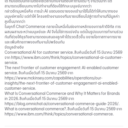
ได้ ทีมแอดมินก็จะไม่ต้องใช้เวลาไปกับงานตอบคำถามเดิม ๆ จำนวนมาก แต่
สามารถเปลี่ยนบทบาทไปทำงานที่ต้องใช้ทักษะมนุษย์มากกว่า
กล่าวอีกมุมหนึ่งคือ การนำ AI แชตบอตขายของเข้ามาใช้ไม่ได้ทำให้บทบาทของ
มนุษย์หายไป แต่ทำให้ โครงสร้างงานของทีมขายเปลี่ยนไปสู่การทำงานที่มีมูลค่า
สูงขึ้นมากกว่า
ในยุคที่ Chat Commerce กลายเป็นหนึ่งในช่องทางหลักของการค้าดิจิทัล การ
ผสมผสานระหว่างมนุษย์และ AI จึงไม่ใช่การแข่งขัน แต่เป็นรูปแบบการทำงานร่วม
กันที่ช่วยให้ธุรกิจสามารถตอบสนองลูกค้าได้รวดเร็วขึ้น ขยายโอกาสทางการขาย
และเพิ่มศักยภาพของทีมงานไปพร้อมกัน
ข้อมูลอ้างอิง
Conversational AI for customer service. สืบค้นเมื่อวันที่ 15 มีนาคม 2569
จาก https://www.ibm.com/think/topics/conversational-ai-customer-
service.
The next frontier of customer engagement: AI-enabled customer
service. สืบค้นเมื่อวันที่ 15 มีนาคม 2569 จาก
https://www.mckinsey.com/capabilities/operations/our-
insights/the-next-frontier-of-customer-engagement-ai-enabled-
customer-service.
What Is Conversational Commerce and Why It Matters for Brands
in 2026. สืบค้นเมื่อวันที่ 15 มีนาคม 2569 จาก
https://blog.omnichat.ai/conversational-commerce-guide-2026/.
What is conversational commerce?. สืบค้นเมื่อวันที่ 15 มีนาคม 2569 จาก
https://www.ibm.com/think/topics/conversational-commerce.