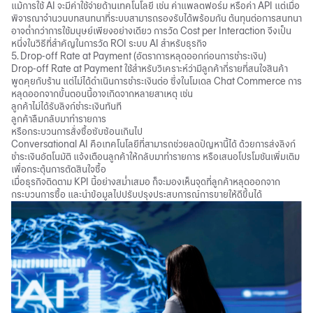
แม้การใช้ AI จะมีค่าใช้จ่ายด้านเทคโนโลยี เช่น ค่าแพลตฟอร์ม หรือค่า API แต่เมื่อ
พิจารณาจำนวนบทสนทนาที่ระบบสามารถรองรับได้พร้อมกัน ต้นทุนต่อการสนทนา
อาจต่ำกว่าการใช้มนุษย์เพียงอย่างเดียว การวัด Cost per Interaction จึงเป็น
หนึ่งในวิธีที่สำคัญในการวัด ROI ระบบ AI สำหรับธุรกิจ
5. Drop-off Rate at Payment (อัตราการหลุดออกก่อนการชำระเงิน)
Drop-off Rate at Payment ใช้สำหรับวิเคราะห์ว่ามีลูกค้ากี่รายที่สนใจสินค้า
พูดคุยกับร้าน แต่ไม่ได้ดำเนินการชำระเงินต่อ ซึ่งในโมเดล Chat Commerce การ
หลุดออกจากขั้นตอนนี้อาจเกิดจากหลายสาเหตุ เช่น
ลูกค้าไม่ได้รับลิงก์ชำระเงินทันที
ลูกค้าลืมกลับมาทำรายการ
หรือกระบวนการสั่งซื้อซับซ้อนเกินไป
Conversational AI คือเทคโนโลยีที่สามารถช่วยลดปัญหานี้ได้ ด้วยการส่งลิงก์
ชำระเงินอัตโนมัติ แจ้งเตือนลูกค้าให้กลับมาทำรายการ หรือเสนอโปรโมชันเพิ่มเติม
เพื่อกระตุ้นการตัดสินใจซื้อ
เมื่อธุรกิจติดตาม KPI นี้อย่างสม่ำเสมอ ก็จะมองเห็นจุดที่ลูกค้าหลุดออกจาก
กระบวนการซื้อ และนำข้อมูลไปปรับปรุงประสบการณ์การขายให้ดีขึ้นได้