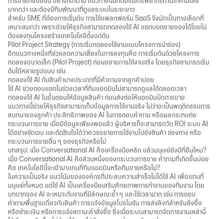
การขายที่ซับซ้อน อย่างไรก็ตาม แนวทางนี้มักต้องใช้ทรัพยากรด้านเทคโนโลยี
มากกว่า และต้องมีทีมพัฒนาที่ดูแลระบบในระยะยาว
สำหรับ SME ที่ต้องการเริ่มต้น การใช้แพลตฟอร์ม SaaS จึงมักเป็นทางเลือกที่
เหมาะสมกว่า เพราะช่วยให้ธุรกิจสามารถทดลองใช้ AI แชตบอตขายของได้โดยไม่
ต้องลงทุนโครงสร้างเทคโนโลยีตั้งแต่ต้น
Pilot Project Strategy (การเริ่มทดลองใช้งานแบบโครงการนำร่อง)
อีกแนวทางหนึ่งที่ช่วยลดความเสี่ยงในการลงทุนคือ การเริ่มต้นด้วยโครงการ
ทดลองขนาดเล็ก (Pilot Project) ก่อนขยายการใช้งานจริง โดยธุรกิจสามารถเริ่ม
ต้นได้หลายรูปแบบ เช่น
ทดลองใช้ AI กับสินค้าบางประเภทที่มีคำถามจากลูกค้าบ่อย
ใช้ AI ช่วยตอบแชตในช่วงเวลาที่ทีมแอดมินไม่สามารถดูแลได้ตลอดเวลา
ทดลองใช้ AI ในขั้นตอนให้ข้อมูลสินค้า ก่อนส่งต่อให้แอดมินปิดการขาย
แนวทางนี้ช่วยให้ธุรกิจสามารถเก็บข้อมูลการใช้งานจริง ไม่ว่าจะเป็นพฤติกรรมการ
สนทนาของลูกค้า ประสิทธิภาพของ AI ในการตอบคำถาม หรือผลกระทบต่อ
กระบวนการขาย เมื่อมีข้อมูลเพียงพอแล้ว ผู้บริหารก็จะสามารถวัด ROI ระบบ AI
ได้อย่างชัดเจน และตัดสินใจได้ว่าควรขยายการใช้งานไปยังสินค้า ช่องทาง หรือ
กระบวนการขายอื่น ๆ ของธุรกิจหรือไม่
บทสรุป: เมื่อ Conversational AI คือเครื่องมือหลัก แล้วมนุษย์ยังมีที่ยืนไหม?
เมื่อ Conversational AI คือส่วนหนึ่งของกระบวนการขาย คำถามที่เกิดขึ้นบ่อย
คือ เทคโนโลยีนี้จะเข้ามาแทนที่ทีมแอดมินหรือทีมขายหรือไม่?
ในความเป็นจริง แนวโน้มขององค์กรที่ประสบความสำเร็จไม่ได้ใช้ AI เพื่อแทนที่
มนุษย์ทั้งหมด แต่ใช้ AI เป็นเครื่องมือเสริมศักยภาพการทำงานของทีมงาน โดย
บทบาทของ AI จะเหมาะกับงานที่มีลักษณะซ้ำ ๆ และใช้เวลามาก เช่น การตอบ
คำถามพื้นฐานเกี่ยวกับสินค้า การแจ้งข้อมูลโปรโมชัน การส่งลิงก์สำหรับสั่งซื้อ
หรือชำระเงิน หรือการแจ้งสถานะคำสั่งซื้อ ซึ่งเมื่อระบบสามารถจัดการงานเหล่านี้