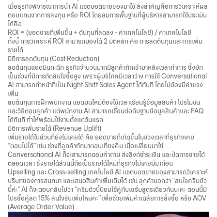
เมื่อธุรกิจพิจารณาการนำ AI แชตบอตขายของมาใช้ สิ่งสำคัญคือการวิเคราะห์ผล
ตอบแทนจากการลงทุน หรือ ROI โดยสมการพื้นฐานที่ผู้บริหารสามารถใช้ประเมิน
ได้คือ
ROI = (ยอดขายที่เพิ่มขึ้น + ต้นทุนที่ลดลง - ค่าเทคโนโลยี) / ค่าเทคโนโลยี
ทั้งนี้ การวิเคราะห์ ROI สามารถมองได้ 2 มิติหลัก คือ การลดต้นทุนและการเพิ่ม
รายได้
มิติการลดต้นทุน (Cost Reduction)
ลดต้นทุนแอดมินกะดึก ธุรกิจจำนวนมากมีลูกค้าทักเข้ามาหลังเวลาทำการ ซึ่งมัก
เป็นช่วงที่มีการตัดสินใจซื้อสูง เพราะผู้บริโภคมีเวลาว่าง การใช้ Conversational
AI สามารถทำหน้าที่เป็น Night Shift Sales Agent ได้ทันที โดยไม่ต้องมีค่าแรง
เพิ่ม
ลดต้นทุนการฝึกพนักงาน แอดมินใหม่ต้องใช้เวลาเรียนรู้ข้อมูลสินค้า โปรโมชัน
และวิธีตอบลูกค้า แต่
พนักงาน AI
สามารถเชื่อมต่อกับฐานข้อมูลสินค้าและ FAQ
ได้ทันที ทำให้พร้อมใช้งานตั้งแต่วันแรก
มิติการเพิ่มรายได้ (Revenue Uplift)
เพิ่มรายได้ในส่วนที่ยังไม่เคยได้ คือ ยอดขายที่เกิดขึ้นในช่วงเวลาที่ธุรกิจเคย
“ตอบไม่ได้” เช่น ช่วงที่ลูกค้าทักมาตอนเที่ยงคืน เมื่อเปลี่ยนมาใช้
Conversational AI ก็จะสามารถตอบคำถาม ส่งลิงก์ชำระเงิน และปิดการขายได้
ตลอดเวลา ซึ่งรายได้ส่วนนี้ถือเป็นรายได้ใหม่ที่ธุรกิจไม่เคยมีมาก่อน
Upselling และ Cross-selling เทคโนโลยี AI แชตบอตขายของสามารถวิเคราะห์
บริบทของการสนทนา และเสนอสินค้าเพิ่มเติมได้ เช่น ลูกค้าบอกว่า “สนใจครีมตัว
นี้ค่ะ” AI ก็จะตอบกลับไปว่า “ครีมตัวนี้นิยมใช้คู่กับเซรั่มสูตรเดียวกันนะคะ ตอนนี้มี
โปรซื้อคู่ลด 15% สนใจรับเพิ่มไหมคะ” เพื่อช่วยเพิ่มค่าเฉลี่ยการสั่งซื้อ หรือ AOV
(Average Order Value)