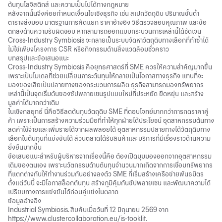
ต้นทุนโลจิสติกส์ และความเป็นไปได้ทางกฎหมาย
หลังจากนั้นจึงค่อยกำหนดเงื่อนไขเชิงธุรกิจ เช่น สเปกวัตถุดิบ ปริมาณขั้นต่ำ
ตารางส่งมอบ มาตรฐานการคัดแยก ราคาอ้างอิง วิธีตรวจสอบคุณภาพ และข้อ
ตกลงด้านความรับผิดชอบ หากสามารถออกแบบกระบวนการเหล่านี้ได้ชัดเจน
Cross-Industry Symbiosis จะกลายเป็นระบบจัดหาวัตถุดิบทางเลือกที่ทำซ้ำได้
ไม่ใช่เพียงโครงการ CSR หรือกิจกรรมด้านสิ่งแวดล้อมชั่วคราว
บทสรุปและข้อเสนอแนะ
Cross-Industry Symbiosis คือยุทธศาสตร์ที่ SME ควรให้ความสำคัญมากขึ้น
เพราะเป็นโมเดลที่ช่วยเปลี่ยนภาระต้นทุนให้กลายเป็นโอกาสทางธุรกิจ แทนที่จะ
มองของเสียเป็นปลายทางของกระบวนการผลิต ธุรกิจสามารถมองทรัพยากร
เหล่านี้เป็นจุดเริ่มต้นของซัปพลายเชนรูปแบบใหม่ที่ประหยัด ยืดหยุ่น และสร้าง
มูลค่าได้มากกว่าเดิม
ในเชิงกลยุทธ์ นี่คือวิธีลดต้นทุนวัตถุดิบ SME ที่ตอบโจทย์มากกว่าการกดราคาคู่
ค้า เพราะเป็นการสร้างความร่วมมือที่ทำให้ทุกฝ่ายได้ประโยชน์ อุตสาหกรรมต้นทาง
ลดค่าใช้จ่ายและเพิ่มรายได้จากผลพลอยได้ อุตสาหกรรมปลายทางได้วัตถุดิบทาง
เลือกในต้นทุนที่แข่งขันได้ ส่วนตลาดได้รับสินค้าและบริการที่มีเรื่องราวด้านความ
ยั่งยืนมากขึ้น
ข้อเสนอแนะสำหรับผู้บริหารจากเรื่องนี้คือ ต้องเปิดมุมมองออกจากอุตสาหกรรม
เดิมของตนเอง เพราะนวัตกรรมด้านต้นทุนจำนวนมากเกิดจากการเชื่อมทรัพยากร
ที่แตกต่างกันให้ทำงานร่วมกันอย่างลงตัว SME ที่เริ่มสร้างเครือข่ายพันธมิตร
ตั้งแต่วันนี้ จะมีโอกาสล็อกต้นทุน สร้างภูมิคุ้มกันซัปพลายเชน และพัฒนาความได้
เปรียบทางการแข่งขันได้ก่อนคู่แข่งในตลาด
ข้อมูลอ้างอิง
Industrial Symbiosis. สืบค้นเมื่อวันที่ 12 มิถุนายน 2569 จาก
https://www.clustercollaboration.eu/is-tooklit
.