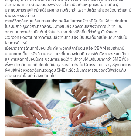
ต้นทาง และความผันผวนของพลังงานโลก เมื่อเกิดเหตุการณ์ไม่คาดคิด ผู้
ประกอบการรายเล็กมักได้รับผลกระทบเร็วกว่า เพราะมีสต๊อกสำรองน้อยกว่าและมี
อำนาจต่อรองต่ำกว่า
การใช้วัตถุดิบหมุนเวียนภายในประเทศจึงเป็นการสร้างภูมิคุ้มกันให้ห่วงโซ่อุปทาน
ในระยะยาว ธุรกิจสามารถลดระยะทางขนส่ง ลดความเสี่ยงจากการนำเข้า และ
ออกแบบความร่วมมือกับคู่ค้าในประเทศได้ใกล้ชิดขึ้น ที่สำคัญ ยังช่วยลด
Carbon Footprint
จากการขนส่งข้ามทวีป ซึ่งเป็นประเด็นที่มีน้ำหนักมากขึ้นใน
โลกการค้าใหม่
เมื่อมาตรการด้านคาร์บอน เช่น กำแพงภาษีคาร์บอน หรือ
CBAM
เริ่มเข้ามามี
บทบาทมากขึ้น ธุรกิจที่สามารถแสดงที่มาของวัตถุดิบ การใช้ทรัพยากรหมุนเวียน
และการลดคาร์บอนในกระบวนการผลิตได้ จะมีความได้เปรียบมากกว่า SME ที่ยัง
พึ่งพาวัตถุดิบแบบเดิมโดยไม่มีข้อมูลรองรับ ดังนั้น Cross-Industry Symbiosis
จึงไม่ใช่เพียงวิธีลดต้นทุนวัตถุดิบ SME แต่ยังเป็นการเตรียมธุรกิจให้พร้อมกับ
กติกาการค้าโลกที่กำลังเปลี่ยนไป