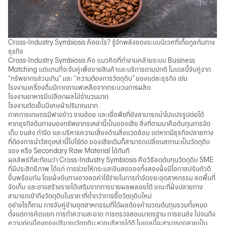
Cross-Industry Symbiosis คืออะไร? รู้จักพลังของระบบนิเวศที่เกื้อกูลกันทาง
ธุรกิจ
Cross-Industry Symbiosis คือ แนวคิดที่ทำงานคล้ายระบบ Business
Matching แต่แทนที่จะจับคู่เพื่อขายสินค้าและบริการตามปกติ โมเดลนี้จับคู่จาก
“ทรัพยากรส่วนเกิน” และ “ความต้องการวัตถุดิบ” ของแต่ละธุรกิจ เช่น
โรงงานเครื่องดื่มมีกากกาแฟเหลือจากกระบวนการผลิต
โรงงานอาหารมีเปลือกผลไม้จำนวนมาก
โรงงานตัดเย็บมีเศษผ้าปริมาณมาก
ภาคการเกษตรมีฟางข้าว ชานอ้อย และเยื่อพืชที่ยังสามารถนำไปแปรรูปต่อได้
หากธุรกิจต้นทางมองทรัพยากรเหล่านี้เป็นของเสีย สิ่งที่ตามมาคือต้นทุนการจัด
เก็บ ขนส่ง กำจัด และบริหารความเสี่ยงด้านสิ่งแวดล้อม แต่หากมีธุรกิจปลายทาง
ที่ต้องการนำวัสดุเหล่านี้ไปใช้ต่อ ของเสียเดิมก็สามารถเปลี่ยนสถานะเป็นวัตถุดิบ
รอง หรือ Secondary Raw Material ได้ทันที
ผลลัพธ์ที่สะท้อนว่า Cross-Industry Symbiosis คือวิธีลดต้นทุนวัตถุดิบ SME
ที่มีประสิทธิภาพ ได้แก่ การช่วยให้กระแสเงินสดของทั้งสองฝั่งมีโอกาสปรับตัวดี
ขึ้นพร้อมกัน โดยฝั่งต้นทางอาจลดค่าใช้จ่ายในการกำจัดขยะอุตสาหกรรม ลดพื้นที่
จัดเก็บ และอาจสร้างรายได้เสริมจากการขายผลพลอยได้ ขณะที่ฝั่งปลายทาง
สามารถเข้าถึงวัตถุดิบในราคาที่ต่ำกว่าการซื้อวัตถุดิบใหม่
อย่างไรก็ตาม การจับคู่ข้ามอุตสาหกรรมที่ได้ผลต้องคำนวณต้นทุนรวมทั้งหมด
ตั้งแต่การคัดแยก การทำความสะอาด การตรวจสอบมาตรฐาน การขนส่ง ไปจนถึง
ความต่อเนื่องของปริมาณวัตถุดิบ หากบริหารได้ดี โมเดลนี้จะสามารถกลายเป็น