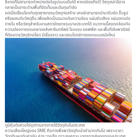
สิ่งทอที่ไม่สามารถจำหน่ายต่อในรูปแบบเดิมได้ หากปล่อยทิ้งไว้ วัสดุเหล่านี้อาจ
กลายเป็นภาระด้านพื้นที่จัดเก็บและต้นทุนกำจัด
แต่เมื่อเชื่อมโยงกับอุตสาหกรรมวัสดุก่อสร้าง เศษผ้าสามารถนำมาบีบอัด ขึ้นรูป
หรือผสมกับวัสดุอื่น เพื่อผลิตเป็นฉนวนกันความร้อน แผ่นซับเสียง แผ่นตกแต่ง
ภายใน หรือวัสดุสำหรับงานสถาปัตยกรรมบางประเภทได้ แนวทางนี้สอดคล้องกับ
ความต้องการของตลาดอสังหาริมทรัพย์ โรงแรม ออฟฟิศ และพื้นที่เชิงพาณิชย์
ที่ต้องการวัสดุรักษ์โลก มีเรื่องราว และตอบโจทย์การออกแบบสมัยใหม่
ภูมิคุ้มกันห่วงโซ่อุปทานจากการใช้วัตถุดิบในประเทศ
ความเสี่ยงใหญ่ของ SME คือการพึ่งพาวัตถุดิบนำเข้ามากเกินไป เพราะราคา
วัตถุดิบผูกกับค่าเงิน ค่าระวางเรือ ภาวะสงคราม มาตรการส่งออกของประเทศ