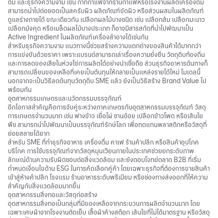
ดื่ม และธุรกิจความงาม เช่น กากกาแฟจากร้านกาแฟหรือโรงงานผลิตเครื่องดื่ม
สามารถนำไปต่อยอดเป็นสครับผิว ผลิตภัณฑ์ขัดผิว หรือส่วนผสมในผลิตภัณฑ์
ดูแลร่างกายได้ ขณะเดียวกัน เปลือกผลไม้บางชนิด เช่น เปลือกส้ม เปลือกมะนาว
เปลือกมังคุด หรือเมล็ดผลไม้บางประเภท ก็อาจมีสารสกัดที่นำไปพัฒนาเป็น
Active Ingredient ในผลิตภัณฑ์เครื่องสำอางได้เช่นกัน
สำหรับธุรกิจความงาม แนวทางนี้ช่วยสร้างความแตกต่างของสินค้าได้มากกว่า
การแข่งขันด้วยราคา เพราะแบรนด์สามารถเล่าเรื่องความยั่งยืน วัตถุดิบท้องถิ่น
และการลดของเสียในห่วงโซ่การผลิตได้อย่างน่าเชื่อถือ ส่วนธุรกิจอาหารต้นทางก็
สามารถเปลี่ยนของเหลือที่เคยเป็นต้นทุนให้กลายเป็นแหล่งรายได้ใหม่ โมเดลนี้
นอกจากจะเป็นวิธีลดต้นทุนวัตถุดิบ SME แล้ว ยังเป็นวิธีสร้าง Brand Value ไป
พร้อมกัน
อุตสาหกรรมเกษตรและนวัตกรรมบรรจุภัณฑ์
อีกโอกาสสำคัญคือการจับคู่ระหว่างภาคเกษตรกับอุตสาหกรรมบรรจุภัณฑ์ วัสดุ
การเกษตรจำนวนมาก เช่น ฟางข้าว เยื่อไผ่ ชานอ้อย เปลือกข้าวโพด หรือเส้นใย
พืช สามารถนำไปพัฒนาเป็นบรรจุภัณฑ์รักษ์โลก เพื่อทดแทนพลาสติกหรือวัสดุที่
ย่อยสลายได้ยาก
สำหรับ SME ที่ทำธุรกิจอาหาร เครื่องดื่ม คาเฟ ร้านค้าปลีก หรือสินค้าอุปโภค
บริโภค การใช้บรรจุภัณฑ์จากวัสดุหมุนเวียนภายในประเทศช่วยยกระดับภาพ
ลักษณ์ด้านความรับผิดชอบต่อสิ่งแวดล้อม และยังตอบโจทย์ตลาด B2B ที่เริ่ม
กำหนด
เงื่อนไขด้าน ESG
ในการคัดเลือกคู่ค้า โดยเฉพาะธุรกิจที่ต้องการขายสินค้า
เข้าสู่ห้างค้าปลีก โรงแรม ร้านอาหารระดับพรีเมียม หรือช่องทางส่งออกที่ให้ความ
สำคัญกับสิ่งแวดล้อมมากขึ้น
อุตสาหกรรมสิ่งทอและวัสดุก่อสร้าง
อุตสาหกรรมสิ่งทอเป็นกลุ่มที่มีของเหลือจากกระบวนการผลิตจำนวนมาก โดย
เฉพาะเศษผ้าจากโรงงานตัดเย็บ เสื้อผ้าค้างสต๊อก เส้นใยที่ไม่ได้มาตรฐาน หรือวัสดุ