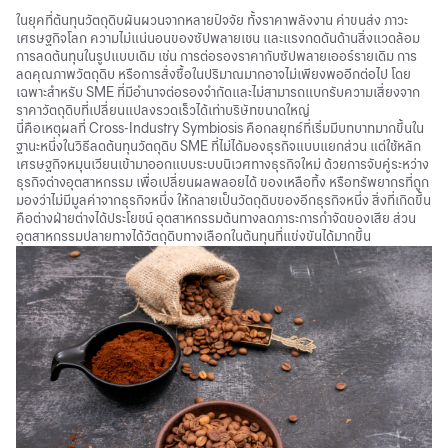
ในยุคที่ต้นทุนวัตถุดิบผันผวนจากหลายปัจจัย ทั้งราคาพลังงาน ค่าขนส่ง ภาวะ
เศรษฐกิจโลก ความไม่แน่นอนของซัปพลายเชน และแรงกดดันด้านสิ่งแวดล้อม
การลดต้นทุนในรูปแบบเดิม เช่น การต่อรองราคากับซัปพลายเออร์รายเดิม การ
ลดคุณภาพวัตถุดิบ หรือการสั่งซื้อในปริมาณมากอาจไม่เพียงพออีกต่อไป โดย
เฉพาะสำหรับ SME ที่มีอำนาจต่อรองจำกัดและไม่สามารถแบกรับความเสี่ยงจาก
ราคาวัตถุดิบที่เปลี่ยนแปลงรวดเร็วได้เท่าบริษัทขนาดใหญ่
นี่คือเหตุผลที่ Cross-Industry Symbiosis คือกลยุทธ์ที่เริ่มมีบทบาทมากขึ้นใน
ฐานะหนึ่งในวิธีลดต้นทุนวัตถุดิบ SME ที่ไม่ได้มองธุรกิจแบบแยกส่วน แต่ใช้หลัก
เศรษฐกิจหมุนเวียนเข้ามาออกแบบระบบนิเวศทางธุรกิจใหม่ ด้วยการจับคู่ระหว่าง
ธุรกิจต่างอุตสาหกรรม เพื่อเปลี่ยนผลพลอยได้ ของเหลือทิ้ง หรือทรัพยากรที่ถูก
มองว่าไม่มีมูลค่าจากธุรกิจหนึ่ง ให้กลายเป็นวัตถุดิบของอีกธุรกิจหนึ่ง สิ่งที่เกิดขึ้น
คือต่างฝ่ายต่างได้ประโยชน์ อุตสาหกรรมต้นทางลดภาระการกำจัดของเสีย ส่วน
อุตสาหกรรมปลายทางได้วัตถุดิบทางเลือกในต้นทุนที่แข่งขันได้มากขึ้น