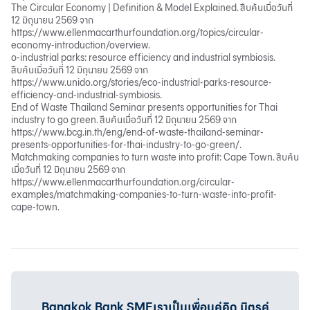
The Circular Economy | Definition & Model Explained. สืบค้นเมื่อวันที่
12 มิถุนายน 2569 จาก
https://www.ellenmacarthurfoundation.org/topics/circular-
economy-introduction/overview
.
o-industrial parks: resource efficiency and industrial symbiosis.
สืบค้นเมื่อวันที่ 12 มิถุนายน 2569 จาก
https://www.unido.org/stories/eco-industrial-parks-resource-
efficiency-and-industrial-symbiosis
.
End of Waste Thailand Seminar presents opportunities for Thai
industry to go green. สืบค้นเมื่อวันที่ 12 มิถุนายน 2569 จาก
https://www.bcg.in.th/eng/end-of-waste-thailand-seminar-
presents-opportunities-for-thai-industry-to-go-green/
.
Matchmaking companies to turn waste into profit: Cape Town. สืบค้น
เมื่อวันที่ 12 มิถุนายน 2569 จาก
https://www.ellenmacarthurfoundation.org/circular-
examples/matchmaking-companies-to-turn-waste-into-profit-
cape-town
.
Bangkok Bank SMEเราเป็นเพื่อนคู่คิด มิตรคู่