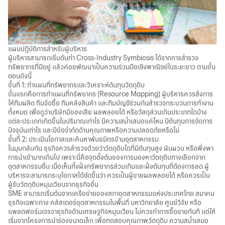
แผนปฏิบัติการสำหรับผู้บริหาร
ผู้บริหารสามารถเริ่มต้นทำ Cross-Industry Symbiosis ได้จากการสำรวจ
ทรัพยากรที่มีอยู่ แล้วค่อยพัฒนาเป็นความร่วมมือเชิงพาณิชย์ในระยะยาว ตามขั้น
ตอนดังนี้
ขั้นที่ 1: ทำแผนที่ทรัพยากรและวิเคราะห์ต้นทุนวัตถุดิบ
ขั้นแรกคือการทำแผนที่ทรัพยากร (Resource Mapping) ผู้บริหารควรสั่งการ
ให้ทีมผลิต ทีมจัดซื้อ ทีมคลังสินค้า และทีมบัญชีร่วมกันสำรวจกระบวนการทำงาน
ทั้งหมด เพื่อดูว่าบริษัทมีของเสีย ผลพลอยได้ หรือวัสดุส่วนเกินประเภทใดบ้าง
แต่ละประเภทเกิดขึ้นในปริมาณเท่าไร มีความสม่ำเสมอแค่ไหน มีต้นทุนการจัดการ
ปัจจุบันเท่าไร และมีข้อจำกัดด้านคุณภาพหรือความปลอดภัยหรือไม่
ขั้นที่ 2: ประเมินโอกาสและค้นหาพันธมิตรข้ามอุตสาหกรรม
ในมุมกลับกัน ธุรกิจควรสำรวจด้วยว่าวัตถุดิบใดที่มีต้นทุนสูง ผันผวน หรือพึ่งพา
การนำเข้ามากเกินไป เพราะนี่คือจุดตั้งต้นของการมองหาวัตถุดิบทางเลือกจาก
อุตสาหกรรมอื่น เมื่อเห็นทั้งฝั่งทรัพยากรส่วนเกินและฝั่งต้นทุนที่ต้องการลด ผู้
บริหารจะสามารถระบุโอกาสได้ชัดขึ้นว่า ควรเป็นผู้ขายผลพลอยได้ หรือควรเป็น
ผู้รับวัตถุดิบหมุนเวียนจากธุรกิจอื่น
SME สามารถเริ่มต้นจากเครือข่ายของสภาอุตสาหกรรมแห่งประเทศไทย สมาคม
ธุรกิจเฉพาะทาง คลัสเตอร์อุตสาหกรรมในพื้นที่ มหาวิทยาลัย ศูนย์วิจัย หรือ
แพลตฟอร์มเจรจาธุรกิจด้านเศรษฐกิจหมุนเวียน ไม่ควรทำการซื้อขายทันที แต่ให้
เริ่มจากโครงการนำร่องขนาดเล็ก เพื่อทดสอบคุณภาพวัตถุดิบ ความสม่ำเสมอ