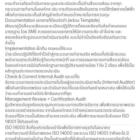
คณะทำงานต้องดำเนินการระบุและประเมินประเด็นด้านสิ่งแวดล้อม จากทุก
กระบวนการทำงานในองค์กร เช่น การเกิดของเสียอันตราย การใช้ทรัพยากรไฟฟ้า
เพื่อคัดกรองประเด็นสำคัญสำหรับกำหนดเป้าหมายในการควบคุม
Documentation เอกสารที่ต้องจัดทำ (พร้อม Template)
พัฒนาคู่มือสิ่งแวดล้อมและระเบียบปฏิบัติการที่สอดคล้องกับข้อกำหนดของ
มาตรฐาน โดย SME ควรออกแบบเอกสารให้มีความกระชับ เข้าใจง่าย และ
สอดคล้องกับรูปแบบการดำเนินงานจริง แบบไม่จำเป็นต้องซับซ้อนเกินความ
จำเป็น
Implementation ฝึกทีม ทดลองใช้ระบบ
นำระเบียบปฏิบัติที่จัดทำไว้เข้าสู่กระบวนการทำงานจริง พร้อมทั้งจัดฝึกอบรม
พนักงานทุกระดับให้รับรู้ถึงบทบาทหน้าที่ และการลดผลกระทบทางสิ่งแวดล้อม
โดยองค์กรควรมีบันทึกหลักฐานการปฏิบัติงานอย่างน้อย 1 ถึง 2 เดือน เพื่อใช้เป็น
หลักฐานประกอบการตรวจประเมิน
Check & Correct Internal Audit และแก้ไข
จัดกระบวนการตรวจประเมินภายในโดยผู้ตรวจประเมินภายใน (Internal Auditor)
เพื่อค้นหาข้อบกพร่อง และดำเนินการแก้ไขและป้องกันอย่างเหมาะสม เพื่อให้แน่ใจ
ว่าระบบทำงานอย่างมีประสิทธิผลมากที่สุด
Management Review + Certification Audit
ผู้บริหารระดับสูงต้องประชุมทบทวนระบบการบริหารจัดการ เพื่อพิจารณาภาพรวม
ของระบบอย่างรอบคอบ จากนั้นองค์กรจะว่าจ้างหน่วยงานตรวจประเมินและ
รับรองที่มีความเป็นอิสระเข้ามาตรวจประเมิน เพื่อพิจารณาออกใบรับรอง ISO
14001 ให้กับองค์กร
ISO 14000 สิ่งที่องค์กรต้องเข้าใจเพื่อโอกาสทางธุรกิจในอนาคต
การทำความเข้าใจในภาพของ ISO 14000 และระบบ ISO 14001 ว่าคืออะไร มี
ความสำคัญอย่างไรบ้าง ถือเป็นส่วนหลักที่สำคัญในการผสานระบบธุรกิจเข้ากับ