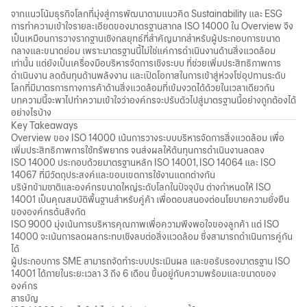
จากแนวโน้มธุรกิจโลกที่มุ่งสู่การพัฒนาตามแนวคิด Sustainability และ ESG
การทำความเข้าใจรายละเอียดของมาตรฐานสากล ISO 14000 ใน Overview จึง
เป็นเหมือนการวางรากฐานเชิงกลยุทธ์ที่สำคัญมากสำหรับผู้ประกอบการขนาด
กลางและขนาดย่อม เพราะมาตรฐานนี้ไม่ใช่แค่การดำเนินงานด้านสิ่งแวดล้อม
เท่านั้น แต่ยังเป็นเครื่องมือบริหารจัดการเชิงระบบ ที่ช่วยเพิ่มประสิทธิภาพการ
ดำเนินงาน ลดต้นทุนด้านพลังงาน และเปิดโอกาสในการเข้าสู่ห่วงโซ่อุปทานระดับ
โลกที่มีมาตรการทางการค้าด้านสิ่งแวดล้อมที่เข้มงวดได้ด้วยในเวลาเดียวกัน
บทความนี้จะพาไปทำความเข้าใจว่าองค์กรจะปรับตัวไปสู่มาตรฐานนี้อย่างถูกต้องได้
อย่างไรบ้าง
Key Takeaways
Overview ของ ISO 14000 เน้นการวางระบบบริหารจัดการสิ่งแวดล้อม เพื่อ
เพิ่มประสิทธิภาพการใช้ทรัพยากร จนส่งผลให้ต้นทุนการดำเนินงานลดลง
ISO 14000 ประกอบด้วยมาตรฐานหลัก ISO 14001, ISO 14064 และ ISO
14067 ที่มีวัตถุประสงค์และขอบเขตการใช้งานแตกต่างกัน
บริษัทข้ามชาติและองค์กรขนาดใหญ่ระดับโลกในปัจจุบัน ต่างกำหนดให้ ISO
14001 เป็นคุณสมบัติพื้นฐานสำหรับคู่ค้า เพื่อตอบสนองต่อนโยบายความยั่งยืน
ขององค์กรต้นสังกัด
ISO 9000 มุ่งเน้นการบริหารคุณภาพเพื่อความพึงพอใจของลูกค้า แต่ ISO
14000 จะเน้นการลดผลกระทบเชิงลบต่อสิ่งแวดล้อม ซึ่งสามารถดำเนินการคู่กัน
ได้
ผู้ประกอบการ SME สามารถจัดทำระบบประเมินผล และขอรับรองมาตรฐาน ISO
14001 ได้ภายในระยะเวลา 3 ถึง 6 เดือน ขึ้นอยู่กับความพร้อมและขนาดของ
องค์กร
สารบัญ