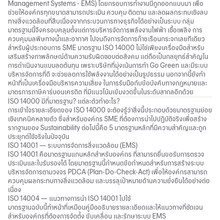
Management Systems - EMS) โดยกรอบการทำงานนี้ถูกออกแบบมา เพื่อ
ช่วยให้องค์กรทุกขนาดสามารถประเมิน ควบคุม ติดตาม และลดผลกระทบเชิงลบ
ทางสิ่งแวดล้อมที่สืบเนื่องจากกระบวนการทางธุรกิจได้อย่างเป็นระบบ กลุ่ม
มาตรฐานนี้จึงครอบคลุมตั้งแต่การบริหารจัดการพลังงานไฟฟ้า เชื้อเพลิง การ
ควบคุมมลพิษทางน้ำและอากาศ ไปจนถึงการจัดการก๊าซเรือนกระจกเลยทีเดียว
สำหรับผู้ประกอบการ SME มาตรฐาน ISO 14000 ไม่ใช่เพียงเครื่องมือสำหรับ
เสริมสร้างภาพลักษณ์ด้านความรับผิดชอบต่อสังคม แต่ถือเป็นกลยุทธ์สำคัญใน
การดำเนินงานแบบลดต้นทุน เพราะบริษัทที่มุ่งเน้นการทำ Go Green และมีระบบ
บริหารจัดการที่ดี จะช่วยลดการใช้พลังงานได้อย่างเป็นรูปธรรม นอกจากนี้ยังทำ
หน้าที่เป็นเครื่องมือบริหารความเสี่ยง ในการรับมือกับข้อบังคับทางกฎหมายและ
มาตรการภาษี
คาร์บอนเครดิต
ที่มีแนวโน้มเข้มงวดขึ้นในระดับสากลอีกด้วย
ISO 14000 มีกี่มาตรฐาน? แต่ละตัวทำอะไร?
การเข้าใจรายละเอียดของ ISO 14000 จะต้องรู้ว่าสิ่งนี้ประกอบด้วยมาตรฐานย่อย
เชิงเทคนิคหลายตัว ซึ่งสำหรับองค์กร SME ที่ต้องการนำไปปฏิบัติจริงเพื่อสร้าง
รากฐานของ
Sustainability
ต่อไปนี้คือ 5 มาตรฐานหลักที่มีความสำคัญและถูก
ประยุกต์ใช้จริงในปัจจุบัน
ISO 14001 — ระบบการจัดการสิ่งแวดล้อม (EMS)
ISO 14001 คือมาตรฐานแกนหลักสำหรับองค์กร ที่สามารถยื่นขอรับการตรวจ
ประเมินและใบรับรองได้ โดยมาตรฐานนี้กำหนดข้อกำหนดสำหรับการสร้างระบบ
บริหารจัดการตามวงจร PDCA (Plan-Do-Check-Act) เพื่อให้องค์กรสามารถ
ควบคุมผลกระทบทางสิ่งแวดล้อม และบรรลุเป้าหมายด้านความยั่งยืนได้อย่างต่อ
เนื่อง
ISO 14004 — แนวทางการนำ ISO 14001 ไปใช้
มาตรฐานฉบับนี้ทำหน้าที่เหมือนคู่มืออธิบายรายละเอียดและให้แนวทางที่ชัดเจน
สำหรับองค์กรที่ต้องการจัดตั้ง ขับเคลื่อน และรักษาระบบ EMS