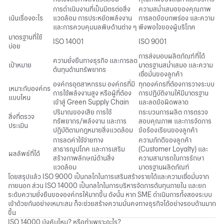
การดำเนินงานที่เป็นมิตรต่อสิ่ง
ความสม่ำเสมอของคุณภาพ
เน้นเรื่องอะไร
แวดล้อม การประหยัดพลังงาน
การลดข้อบกพร่อง และความ
และการควบคุมมลพิษด้านต่าง ๆ
พึงพอใจของผู้บริโภค
มาตรฐานที่ใช้
ISO 14001
ISO 9001
บ่อย
การส่งมอบผลิตภัณฑ์ที่ได้
ความยั่งยืนทางธุรกิจ และการลด
เป้าหมาย
มาตรฐานสม่ำเสมอ และความ
ต้นทุนด้านทรัพยากร
เชื่อมั่นของลูกค้า
องค์กรอุตสาหกรรม องค์กรที่มี
ทุกองค์กรที่ต้องการวางระบบ
เหมาะกับองค์กร
การใช้พลังงานสูง หรือผู้ที่ต้อง
การปฏิบัติงานให้มีมาตรฐาน
แบบไหน
เข้าสู่ Green Supply Chain
และลดข้อผิดพลาด
ปริมาณของเสีย การใช้
กระบวนการผลิต การตรวจ
สิ่งที่ตรวจ
ทรัพยากร/พลังงาน และการ
สอบคุณภาพ และการจัดการ
ประเมิน
ปฏิบัติตามกฎหมายสิ่งแวดล้อม
ข้อร้องเรียนของลูกค้า
การลดค่าใช้จ่ายทาง
ความภักดีของลูกค้า
สาธารณูปโภค และการเสริม
(Customer Loyalty) และ
ผลลัพธ์ที่ได้
สร้างภาพลักษณ์ด้านสิ่ง
ความสามารถในการรักษา
แวดล้อม
มาตรฐานผลิตภัณฑ์
โดยสรุปแล้ว ISO 9000 เป็นกลไกในการเสริมสร้างรายได้และความเชื่อมั่นจาก
ภายนอก ส่วน ISO 14000 เป็นกลไกในการบริหารจัดการต้นทุนภายใน และยก
ระดับความยั่งยืนขององค์กรให้มากขึ้น ดังนั้น หาก SME ดำเนินการทั้งสองระบบ
เข้าด้วยกันอย่างเหมาะสม ก็จะช่วยสร้างความมั่นคงทางธุรกิจได้อย่างรอบด้านมาก
ขึ้น
ISO 14000 บังคับไหม? หรือทำเพราะอะไร?