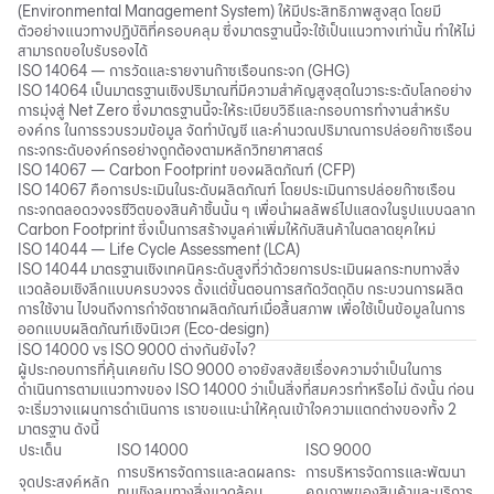
(Environmental Management System) ให้มีประสิทธิภาพสูงสุด โดยมี
ตัวอย่างแนวทางปฏิบัติที่ครอบคลุม ซึ่งมาตรฐานนี้จะใช้เป็นแนวทางเท่านั้น ทำให้ไม่
สามารถขอใบรับรองได้
ISO 14064 — การวัดและรายงานก๊าซเรือนกระจก (GHG)
ISO 14064 เป็นมาตรฐานเชิงปริมาณที่มีความสำคัญสูงสุดในวาระระดับโลกอย่าง
การมุ่งสู่ Net Zero ซึ่งมาตรฐานนี้จะให้ระเบียบวิธีและกรอบการทำงานสำหรับ
องค์กร ในการรวบรวมข้อมูล จัดทำบัญชี และคำนวณปริมาณการปล่อยก๊าซเรือน
กระจกระดับองค์กรอย่างถูกต้องตามหลักวิทยาศาสตร์
ISO 14067 — Carbon Footprint ของผลิตภัณฑ์ (CFP)
ISO 14067 คือการประเมินในระดับผลิตภัณฑ์ โดยประเมินการปล่อยก๊าซเรือน
กระจกตลอดวงจรชีวิตของสินค้าชิ้นนั้น ๆ เพื่อนำผลลัพธ์ไปแสดงในรูปแบบฉลาก
Carbon Footprint ซึ่งเป็นการสร้างมูลค่าเพิ่มให้กับสินค้าในตลาดยุคใหม่
ISO 14044 — Life Cycle Assessment (LCA)
ISO 14044 มาตรฐานเชิงเทคนิคระดับสูงที่ว่าด้วยการประเมินผลกระทบทางสิ่ง
แวดล้อมเชิงลึกแบบครบวงจร ตั้งแต่ขั้นตอนการสกัดวัตถุดิบ กระบวนการผลิต
การใช้งาน ไปจนถึงการกำจัดซากผลิตภัณฑ์เมื่อสิ้นสภาพ เพื่อใช้เป็นข้อมูลในการ
ออกแบบผลิตภัณฑ์เชิงนิเวศ (Eco-design)
ISO 14000 vs ISO 9000 ต่างกันยังไง?
ผู้ประกอบการที่คุ้นเคยกับ ISO 9000 อาจยังสงสัยเรื่องความจำเป็นในการ
ดำเนินการตามแนวทางของ ISO 14000 ว่าเป็นสิ่งที่สมควรทำหรือไม่ ดังนั้น ก่อน
จะเริ่มวางแผนการดำเนินการ เราขอแนะนำให้คุณเข้าใจความแตกต่างของทั้ง 2
มาตรฐาน ดังนี้
ประเด็น
ISO 14000
ISO 9000
การบริหารจัดการและลดผลกระ
การบริหารจัดการและพัฒนา
จุดประสงค์หลัก
ทบเชิงลบทางสิ่งแวดล้อม
คุณภาพของสินค้าและบริการ