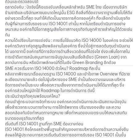
ถ้วนและตรวจสอบได้
ตลาดบังคับ : ปัจจัยนี้คือแรงขับเคลื่อนหลักสำหรับ SME ไทย เนื่องจากบริษัท
ข้ามชาติและบริษัทมหาชนขนาดใหญ่นั้น
ESG คือ
สิ่งที่ต้องวางรากฐานเพื่อไปให้ถึง
อย่างรวดเร็วที่สุด จนทำให้เกิดเป็นมาตรการคัดกรองคู่ค้า ที่จะเลือกดำเนินธุรกิจ
กับผู้ที่ผ่านการรับรองระบบ ISO 14001 เท่านั้น หากไม่เตรียมดำเนินการอย่าง
เหมาะสม องค์กรก็มีโอกาสสูญเสียโอกาสทางธุรกิจกับลูกค้ารายสำคัญได้ด้วยเช่น
กัน
ความได้เปรียบในการแข่งขัน : การเริ่มใช้แนวคิด ISO 14000 ในองค์กร จะช่วยให้
องค์กรวิเคราะห์จุดสูญเสียพลังงานในองค์กร ซึ่งนำไปสู่การลดต้นทุนดำเนินงาน
ได้ นอกจากนี้ องค์กรที่มีการจัดการด้านสิ่งแวดล้อมที่โปร่งใส ยังจะเพิ่มโอกาสใน
การเข้าถึงการสนับสนุนทางการเงินรูปแบบสินเชื่อสีเขียว (
Green Loan
) จาก
สถาบันการเงิน หรือมีภาพลักษณ์ที่ดีในเชิง
Green Branding
อีกด้วย
SME ควรเริ่มจาก ISO 14000 ตัวไหน? Roadmap ทีละขั้น
หลังจากพิจารณาเรื่องมาตรฐาน ISO 14000 และเข้าใจภาพ Overview ที่มีราย
ละเอียดมากมายแล้ว ต่อไปผู้บริหารของ SME จำเป็นต้องวางแผนและบริหาร
จัดการอย่างเป็นระบบ เพื่อลดความเสี่ยงจากการดำเนินงานให้ได้มากที่สุด ซึ่ง
องค์กรส่วนใหญ่มักใช้ Roadmap ในการดำเนินการ ดังนี้
ประเมินว่าธุรกิจคุณพร้อมแค่ไหน?
ก่อนเข้าสู่กระบวนการจัดทำระบบ องค์กรควรดำเนินการประเมินสถานะปัจจุบัน
เพื่อสำรวจกระบวนการทำงาน การใช้ทรัพยากร ปริมาณของเสีย และความ
สอดคล้องกับข้อกำหนดทางกฎหมาย เพื่อกำหนดขอบเขตระบบให้เหมาะสมกับ
ขนาดของธุรกิจมากที่สุด
เริ่มต้นที่ ISO 14001 ฐานที่ทุก SME ต้องวางก่อน
ISO 14001 คือโครงสร้างพื้นฐานสำคัญของการบริหารจัดการด้านความยั่งยืน
ส่งผลให้ผู้ประกอบการควรเริ่มต้นด้วยการขอการรับรอง ISO 14001 เป็นขั้น