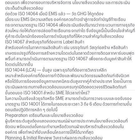
ตอนแรก เพื่อวางกรอบการบริหารจัดการ นโยบายสิ่งแวดล้อม และการประเมิน
ประเด็นด้านสิ่งแวดล้อม
ต่อด้วย ISO 14064 เมื่อมี EMS แล้ว — วัด GHG ให้ถูกต้อง
เมื่อระบบ EMS มีความเสถียร องค์กรควรก้าวเข้าสู่การจัดทำบัญชีก๊าซเรือน
กระจกตามมาตรฐาน ISO 14064 เพื่อประเมินเชิงปริมาณว่ากระบวนการทางธุรกิจ
ส่วนไหน ก่อให้เกิดการปล่อยก๊าซเรือนกระจกเท่าใด ซึ่งข้อมูลนี้เป็นเงื่อนไขสำคัญที่
คู่ค้าระดับโลกมักร้องขอในการดำเนินธุรกิจที่ให้ความสำคัญกับสิ่งแวดล้อม
ISO 14067 สำหรับธุรกิจที่ต้องการ Label สินค้า
สำหรับองค์กรในภาคการผลิตสินค้า เช่น บรรจุภัณฑ์ วัสดุก่อสร้าง หรือสินค้า
เกษตรแปรรูปที่ต้องการสร้างความโดดเด่นในตลาดด้วยการติดฉลากคาร์บอนฟุต
พริ้นท์ สามารถดำเนินการตามมาตรฐาน ISO 14067 เพื่อยกระดับมูลค่าสินค้าให้
โดดเด่นได้มากขึ้น
ISO 14044 (LCA) — ขั้นสูง เฉพาะธุรกิจที่ต้องการวิเคราะห์ลึก
เหมาะสำหรับองค์กรที่ต้องการทำวิจัยและพัฒนานวัตกรรมผลิตภัณฑ์เชิงนิเวศ
หรือได้รับการร้องขอข้อมูลทางเทคนิคระดับสูงจากคู่ค้าต่างประเทศ โดยเป็นการ
ประเมินผลกระทบทางสิ่งแวดล้อมแบบครบทุกมิติตลอดวงจรชีวิตผลิตภัณฑ์
ขั้นตอนขอ ISO 14001 สำหรับ SME ใช้เวลาเท่าไหร่?
ในความเป็นจริงแล้วธุรกิจหรือ SME สามารถดำเนินการวางระบบและขอรับรอง
มาตรฐาน ISO 14001 ได้ภายในกรอบระยะเวลา 3 ถึง 6 เดือน ด้วยการทำตามขั้น
ตอนเชิงปฏิบัติการหลัก ๆ ต่อไปนี้
Preparation เตรียมทีมและนโยบายสิ่งแวดล้อม
ผู้บริหารระดับสูงต้องแสดงเจตนารมณ์ผ่านการประกาศนโยบายสิ่งแวดล้อมที่
ชัดเจน พร้อมแต่งตั้งคณะทำงานหรือตัวแทนฝ่ายบริหารด้านสิ่งแวดล้อมใน
องค์กร เพื่อทำหน้าที่ขับเคลื่อนโครงการนี้ให้ได้มากที่สุด
Planning & Initial Review วิเคราะห์ผลกระทบสิ่งแวดล้อม