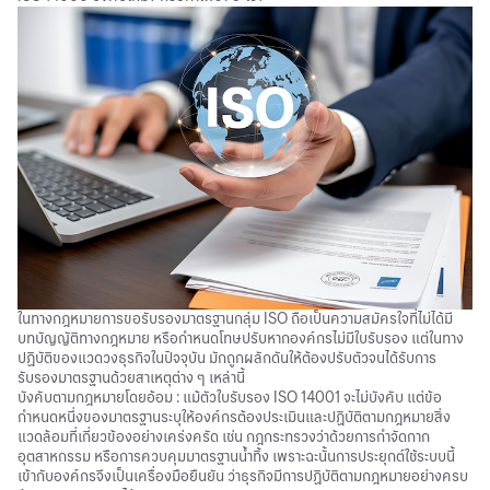
ในทางกฎหมายการขอรับรองมาตรฐานกลุ่ม ISO ถือเป็นความสมัครใจที่ไม่ได้มี
บทบัญญัติทางกฎหมาย หรือกำหนดโทษปรับหากองค์กรไม่มีใบรับรอง แต่ในทาง
ปฏิบัติของแวดวงธุรกิจในปัจจุบัน มักถูกผลักดันให้ต้องปรับตัวจนได้รับการ
รับรองมาตรฐานด้วยสาเหตุต่าง ๆ เหล่านี้
บังคับตามกฎหมายโดยอ้อม : แม้ตัวใบรับรอง ISO 14001 จะไม่บังคับ แต่ข้อ
กำหนดหนึ่งของมาตรฐานระบุให้องค์กรต้องประเมินและปฏิบัติตามกฎหมายสิ่ง
แวดล้อมที่เกี่ยวข้องอย่างเคร่งครัด เช่น กฎกระทรวงว่าด้วยการกำจัดกาก
อุตสาหกรรม หรือการควบคุมมาตรฐานน้ำทิ้ง เพราะฉะนั้นการประยุกต์ใช้ระบบนี้
เข้ากับองค์กรจึงเป็นเครื่องมือยืนยัน ว่าธุรกิจมีการปฏิบัติตามกฎหมายอย่างครบ