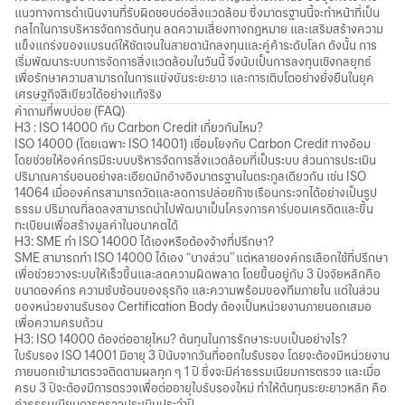
แนวทางการดำเนินงานที่รับผิดชอบต่อสิ่งแวดล้อม ซึ่งมาตรฐานนี้จะทำหน้าที่เป็น
กลไกในการบริหารจัดการต้นทุน ลดความเสี่ยงทางกฎหมาย และเสริมสร้างความ
แข็งแกร่งของแบรนด์ให้ชัดเจนในสายตานักลงทุนและคู่ค้าระดับโลก ดังนั้น การ
เริ่มพัฒนาระบบการจัดการสิ่งแวดล้อมในวันนี้ จึงนับเป็นการลงทุนเชิงกลยุทธ์
เพื่อรักษาความสามารถในการแข่งขันระยะยาว และการเติบโตอย่างยั่งยืนในยุค
เศรษฐกิจสีเขียวได้อย่างแท้จริง
คำถามที่พบบ่อย (FAQ)
H3 : ISO 14000 กับ Carbon Credit เกี่ยวกันไหม?
ISO 14000 (โดยเฉพาะ ISO 14001) เชื่อมโยงกับ Carbon Credit ทางอ้อม
โดยช่วยให้องค์กรมีระบบบริหารจัดการสิ่งแวดล้อมที่เป็นระบบ ส่วนการประเมิน
ปริมาณคาร์บอนอย่างละเอียดมักอ้างอิงมาตรฐานในตระกูลเดียวกัน เช่น ISO
14064 เมื่อองค์กรสามารถวัดและลดการปล่อยก๊าซเรือนกระจกได้อย่างเป็นรูป
ธรรม ปริมาณที่ลดลงสามารถนำไปพัฒนาเป็นโครงการคาร์บอนเครดิตและขึ้น
ทะเบียนเพื่อสร้างมูลค่าในอนาคตได้
H3: SME ทำ ISO 14000 ได้เองหรือต้องจ้างที่ปรึกษา?
SME สามารถทำ ISO 14000 ได้เอง “บางส่วน” แต่หลายองค์กรเลือกใช้ที่ปรึกษา
เพื่อช่วยวางระบบให้เร็วขึ้นและลดความผิดพลาด โดยขึ้นอยู่กับ 3 ปัจจัยหลักคือ
ขนาดองค์กร ความซับซ้อนของธุรกิจ และความพร้อมของทีมภายใน แต่ในส่วน
ของหน่วยงานรับรอง Certification Body ต้องเป็นหน่วยงานภายนอกเสมอ
เพื่อความครบถ้วน
H3: ISO 14000 ต้องต่ออายุไหม? ต้นทุนในการรักษาระบบเป็นอย่างไร?
ใบรับรอง ISO 14001 มีอายุ 3 ปีนับจากวันที่ออกใบรับรอง โดยจะต้องมีหน่วยงาน
ภายนอกเข้ามาตรวจติดตามผลทุก ๆ 1 ปี ซึ่งจะมีค่าธรรมเนียมการตรวจ และเมื่อ
ครบ 3 ปีจะต้องมีการตรวจเพื่อต่ออายุใบรับรองใหม่ ทำให้ต้นทุนระยะยาวหลัก คือ
ค่าธรรมเนียมการตรวจประเมินประจำปี