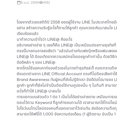
6 เม.ย. 2559
|
4183
โดยจากตัวเลขสถิติปี 2558 ยอดผู้ใช้งาน LINE ในประเทศไทยมีอยู
อย่าง สร้างความรับรู้อะไรก็ตามให้ลูกค้า คุณควรจะหันมาสนใจ LI
เรียบร้อยแล้ว
มาทำความเข้าใจว่า LINE@ คืออะไร
อธิบายอย่างง่าย ๆ เลยก็คือ LINE@ เป็นเหมือนช่องทางธุรกิจที
ตรงนี้บางคนอาจสงสัยว่า “แล้วมันต่างกับเฟซบุ๊กหรือแฟนเพจอ
LINE@ ได้ ต้องเกิดจากความสมัครใจของลูกค้าเท่านั้น ด้วยวิธีกา
ข้อดีหลัก ๆ ของ LINE@
หากใครใช้แอคเคาท์ของตัวเองในการทำธุรกิจล่ะก็ คงจะทราบถึง
ยังแตกต่างจาก LINE Official Account ตรงที่ไม่ต้องเสียค่าใช้จ
Brand Awareness กับผู้คนที่ยังไม่รู้จักเรา ข้อดีต่อไปมาของ
ลูกค้า ลูกค้าก็ยังไม่จำเป็นต้องใช้งานคูปองนั้น ๆ ในทันที สามาร
อะไรที่ทำให้ LINE@ น่าสนใจ
การแชทแบบส่วนตัว 1 ต่อ 1 เป็นไปได้อย่างง่ายดาย เหมือนการ
ตอบไว้ตาม Keyword ที่ลูกค้าชอบถามได้ เราสามารถใช้ไทม์ไลน์โพ
ไปโชว์บนไทม์ไลน์ของคนที่แอดเราเอาไว้เช่นกัน ส่งข้อความถึงทุ
สามารถใช้ฟรีได้ 1,000 ข้อความต่อเดือน (1 ผู้ติดตาม นับเป็น 1