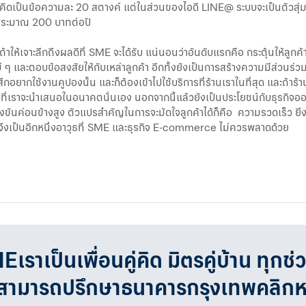
ดเป็นข้อความละ 20 สตางค์ แต่ในส่วนของไอดี LINE@ ระบบจะเป็นตัวสุ่มให
รประมาณ 200 บาทต่อปี
้าให้เจาะลึกถึงผลดีที่ SME จะได้รับ แน่นอนว่าอันดับแรกคือ กระตุ้นให้ลู
ๆ และตอบข้อสงสัยให้กับเหล่าลูกค้า อีกทั้งยังเป็นการสร้างความมีส่วนร่วม
ยากใช้งานคูปองนั้น และก็ต้องเข้าไปใช้บริการที่ร้านเราในที่สุด และถ้าร้านค
 ๆ ที่เราจะนำเสนอในอนาคตนั่นเอง นอกจากนี้แล้วยังเป็นประโยชน์กับธุรกิจ
รแข่งขันค่อนข้างสูง ตัวแปรสำคัญในการจะมัดใจลูกค้าได้ก็คือ ความรวดเร็ว ยิ่
จึงเป็นอีกหนึ่งอาวุธที่ SME และธุรกิจ E-commerce ไม่ควรพลาดด้วย
ก ก ก ก ก ก ก ก ก ก ก ก ก ก ก ก ก ก ก ก ก ก ก ก ก ก ก ก ก ก ก ก ก ก ก
ก ก ก ก ก ก ก ก ก ก ก ก ก ก ก ก ก ก ก ก ก ก ก ก ก ก ก ก ก ก ก ก ก ก ก
ก ก ก ก ก ก ก ก ก ก ก ก ก ก ก ก ก ก ก ก ก ก ก ก ก ก ก ก ก ก ก ก ก ก ก
เป็นเพื่อนคู่คิด มิตรคู่บ้าน ทุกช่
จสามารถปรึกษาธนาคารกรุงเทพคลิก