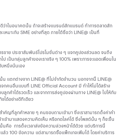
่างดีว่าในอนาคตนั้น ถ้าจะสร้างแบรนด์สักแบรนด์ ทำการตลาดสัก
ะเหมาะกับ SME อย่างที่สุด ภายใต้ชื่อว่า LINE@ เป็นที่
ดการขาย ประชาสัมพันธ์โปรโมชั่นต่าง ๆ แจกคูปองส่วนลด จนถึง
ไป เป็นกลุ่มลูกค้าของเราจริง ๆ 100% เพราะการจะแอดเพื่อนใน
บหนึ่งนั่นเอง
านั้น แตกต่างจาก LINE@ ที่ไม่จำกัดจำนวน นอกจากนี้ LINE@
์แจกคนอื่นแบบที่ LINE Official Account มี ทำให้ไม่ได้สร้าง
ตอบลูกค้าได้รวดเร็ว และจากการส่งคูปองผ่านทาง LINE@ ไปให้กับ
จได้อย่างดีทีเดียว
คัญที่ลูกค้าหลาย ๆ คนชอบถามเข้ามา ซึ่งเราสามารถตั้งค่าคำ
ข้ามาแสดงความคิดเห็น หรือกดไลค์ได้ ซึ่งโพสต์นั้น ๆ ก็จะขึ้น
นคือ การตั้งเวลาส่งข้อความล่วงหน้าได้ด้วย แต่บริการนี้
ปแล้ว 100 ข้อความ แต่สามารถซื้อแพ็กเกจเพิ่มได้ โดยค่าบริการ