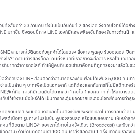
่ทั้งสิ้นกว่า 33 ล้านคน ซึ่งนับเป็นอันดับที่ 2 ของโลก จึงตอบโจทย์ได้อย
NE มากขึ้น ซึ่งตอนนี้ทาง LINE เองก็มีแอพพลิเคชั่นที่รองรับทางด้านนี้ แล
่ SME สามารถใช้ติดต่อกับลูกค้าได้โดยตรง สื่อสาร พูดคุย รับออเดอร์ ปิ
ย่างไร?” ความต่างของก็คือ คนทั้งหมดที่เราอยากจะสื่อสาร หรือโฆษณาออก
รที่ยากกว่าการกดไลค์ ทำให้ผู้คนที่แอดเข้ามาคือคนที่ถูกกรองมาแล้วในระดั
ข้อจำกัดของ LINE ส่วนตัวดีว่าสามารถรองรับเพื่อนได้เพียง 5,000 คนเท่
่ายเป็นล้าน ๆ บาทเพื่อเปิดแอคเคาท์ แต่ก็ต้องแลกกับการที่ไม่มีสติ๊กเกอร
 LINE@ ก็คือ การที่มีแอดมินได้มากกว่า 1 คนใน 1 แอคเคาท์ ทำให้สามารถ
ถเก็บไว้ใช้งานเมื่อไหร่ก็ได้ เป็นการกระตุ้นยอดขายและตอบโจทย์กับการทำธุรกิ
แชทคุยกันปกติ ระบบตอบกลับอัตโนมัติจะช่วยประหยัดเวลาในการตอบคำถามสำ
สต์เนื้อหา รูปภาพ โปรโมชั่น คูปองส่วนลด หรือแบบสอบถาม ให้เหล่าลูกค้าเ
กคนที่ติดตาม LINE@ ของเราได้ภายในครั้งเดียว (Broadcast) และยิ่งกว่านั้
 ข้อความ) ถ้ามีคนติดตามเรา 100 คน เราส่งข้อความ 1 ครั้ง เท่ากับเราส่งไ