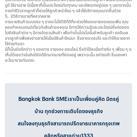
ดูดี ใช้งานง่าย มีเนื้อหาที่เป็นประโยชน์กับทุกคน และอัพเดทอยู่บ่อย ๆ นอกจากนั้น
การทำรีวิวจากลูกค้าก็ช่วยให้ลูกค้าหน้าใหม่ ๆ กล้าใช้บริการคุณมากขึ้นด้วย
5. มีวิธีการขายที่หลากหลาย
การขายสินค้าแบบตรง ๆ อาจจะไม่ใช่วิธีที่ดีที่จะช่วยให้ยอดขายของคุณเพิ่ม คุณ
ลองทำคอนเทนต์เกี่ยวกับสินค้าของคุณ มีการให้ความรู้และประโยชน์ซึ่งต่อยอด
ไปยังสินค้าต่าง ๆ มีการจัดรวมสินค้า เพื่อทำเป็นโปรโมชั่นสำหรับลูกค้า ขออีเมล
จากลูกค้าเพื่อส่งข่าวสารให้เมื่อมีสินค้าใหม่มา ซึ่งอาจจะตรงใจ และทำให้เขาอยาก
ใช้จ่ายกับเรา
นี่ก็เป็นข้อดีคร่าว ๆ ของการ ขายของ ออนไลน์ ซึ่งถ้าได้ลงมือทำจริง ๆ เพื่อน ๆ จะ
เห็นได้เลยว่ามันยังมีข้อดีอีกมากมายที่ซ่อนอยู่ เพราะฉะนั้น อย่ารอช้า รีบมองหา
อะไรมาขายกันเถอะ
Bangkok Bank SMEเราเป็นเพื่อนคู่คิด มิตรคู่
บ้าน ทุกช่วงการเติบโตของธุรกิจ
สนใจลงทุนธุรกิจสามารถปรึกษาธนาคารกรุงเทพ
คลิกหรือสายด่วน1333