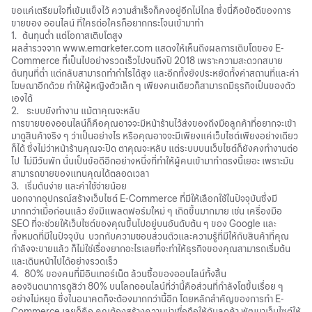
ขอแค่เตรียมใจที่เข้มแข็งไว้ ความสำเร็จก็คงอยู่อีกไม่ไกล ซึ่งนี่คือข้อดีของการ
ขายของ ออนไลน์ ที่ใครต่อใครก็อยากกระโจนเข้ามาทำ
1. ต้นทุนต่ำ แต่โอกาสเติบโตสูง
ผลสำรวจจาก
www.emarketer.com
แสดงให้เห็นถึงผลการเติบโตของ E-
Commerce ที่เป็นไปอย่างรวดเร็วไปจนถึงปี 2018 เพราะความสะดวกสบาย
ต้นทุนที่ต่ำ แต่กลับสามารถทำกำไรได้สูง และอีกทั้งยังประหยัดทั้งค่าสถานที่และค่า
โฆษณาอีกด้วย ทำให้ผู้หญิงตัวเล็ก ๆ เพียงคนเดียวก็สามารถมีธุรกิจเป็นของตัว
เองได้
2. ระบบยังทำงาน แม้ตาคุณจะหลับ
การขายของออนไลน์ก็คือคุณอาจจะมีหน้าร้านไว้ส่งของถึงมือลูกค้าที่อยากจะเข้า
มาดูสินค้าจริง ๆ ว่าเป็นอย่างไร หรือคุณอาจจะมีเพียงแค่เว็บไซต์เพียงอย่างเดียว
ก็ได้ ซึ่งไม่ว่าหน้าร้านคุณจะปิด ตาคุณจะหลับ แต่ระบบบนเว็บไซต์ก็ยังคงทำงานต่อ
ไป ไม่มีวันพัก นั่นเป็นข้อดีอีกอย่างหนึ่งที่ทำให้ผู้คนเข้ามาทำตรงนี้เยอะ เพราะมัน
สามารถขายของแทนคุณได้ตลอดเวลา
3. เริ่มต้นง่าย และค่าใช้จ่ายน้อย
นอกจากอุปกรณ์สร้างเว็บไซต์ E-Commerce ที่มีให้เลือกใช้ในปัจจุบันซึ่งมี
มากกว่าเมื่อก่อนแล้ว ยังมีแพลตฟอร์มใหม่ ๆ เกิดขึ้นมากมาย เช่น เครื่องมือ
SEO ที่จะช่วยให้เว็บไซต์ของคุณขึ้นไปอยู่บนอันดับต้น ๆ ของ Google และ
ทั้งหมดที่มีในปัจจุบัน บวกกับความชอบส่วนตัวและความรู้ที่มีให้กับสินค้าที่คุณ
กำลังจะขายแล้ว ก็ไม่ใช่เรื่องยากอะไรเลยที่จะทำให้ธุรกิจของคุณสามารถเริ่มต้น
และเดินหน้าไปได้อย่างรวดเร็ว
4. 80% ของคนที่มีอินเทอร์เน็ต ล้วนซื้อของออนไลน์ทั้งสิ้น
ลองจินตนาการดูสิว่า 80% บนโลกออนไลน์ที่ว่านี้คือส่วนที่กำลังโตขึ้นเรื่อย ๆ
อย่างไม่หยุด ซึ่งในอนาคตก็จะต้องมากกว่านี้อีก โดยหลักสำคัญของการทำ E-
Commerce เลยก็คือ คุณต้องสร้างความน่าเชื่อถือให้กับลูกค้า พัฒนาเว็บไซต์ให้