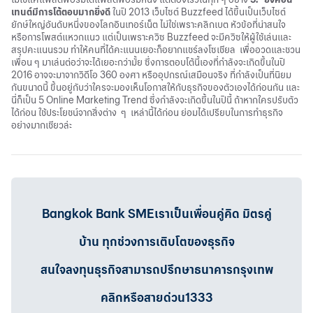
เทนต์มีการโต้ตอบมากยิ่งดี
ในปี 2013 เว็บไซต์ Buzzfeed ได้ขึ้นเป็นเว็บไซต์
ยักษ์ใหญ่อันดับหนึ่งของโลกอินเทอร์เน็ต ไม่ใช่เพราะคลิกเบต หัวข้อที่น่าสนใจ
หรือการโพสต์แหวกแนว แต่เป็นเพราะควิซ Buzzfeed จะมีควิซให้ผู้ใช้เล่นและ
สรุปคะแนนรวม ทำให้คนที่ได้คะแนนเยอะก็อยากแชร์ลงโซเชียล เพื่ออวดและชวน
เพื่อน ๆ มาเล่นต่อว่าจะได้เยอะกว่ามั้ย ซึ่งการตอบโต้นี้เองที่กำลังจะเกิดขึ้นในปี
2016 อาจจะมาจากวิดีโอ 360 องศา หรืออุปกรณ์เสมือนจริง ที่กำลังเป็นที่นิยม
กันขนาดนี้ ขึ้นอยู่กับว่าใครจะมองเห็นโอกาสให้กับธุรกิจของตัวเองได้ก่อนกัน และ
นี่ก็เป็น 5 Online Marketing Trend ซึ่งกำลังจะเกิดขึ้นในปีนี้ ถ้าหากใครปรับตัว
ได้ก่อน ใช้ประโยชน์จากสิ่งต่าง ๆ เหล่านี้ได้ก่อน ย่อมได้เปรียบในการทำธุรกิจ
อย่างมากเชียวล่ะ
Bangkok Bank SMEเราเป็นเพื่อนคู่คิด มิตรคู่
บ้าน ทุกช่วงการเติบโตของธุรกิจ
สนใจลงทุนธุรกิจสามารถปรึกษาธนาคารกรุงเทพ
คลิกหรือสายด่วน1333