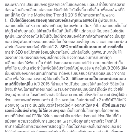
และเพราะการเปลี่ยนแปลงอยู่ตลอดเวลาในแต่ละเดือน แต่ละปี ทำให้นักการตลาด
ต้องพร้อมที่จะเปลี่ยนแปลงและปรับตัวให้เข้ากับสิ่งนี้มากยิ่งขึ้น เพื่อผลลัพธ์ที่ดี
และนี่ก็คือ Online Marketing Trend ปี 2016 ที่นักการตลาดห้ามพลาด
1. เว็บไซต์ต้องตอบสนองทุกบราวเซอร์และทุกแพลตฟอร์ม
ผู้พัฒนาและ
ออกแบบเว็บไซต์หลายคนยังคงติดอยู่กับการพัฒนาเดิม ๆ ก็คือ ออกแบบเว็บไซต์
ให้ดูดี เข้ากับยุคสมัย ไม่ล้าสมัย ซึ่งนั่นก็เป็นสิ่งที่ดี แต่ความสำคัญของเว็บไซต์ใน
ยุคนี้จะแตกต่างออกไป ในปีนี้เว็บไซต์ที่ตอบสนองได้มากที่สุดต่างหากถึงจะเป็นสุด
ยอด ซึ่งผู้พัฒนาต้องออกแบบเว็บไซต์ให้ตอบสนองได้ทุกบราวเซอร์และทุกแฟลต
ฟอร์ม ถึงจะเอาชนะใจผู้บริโภคได้
2. SEO จะเปลี่ยนเป็นคอนเทนต์มาร์เก็ตติ้ง
การทำ SEO ยังไม่ตายหรือหมดไปจากโลกนี้ แต่กลับโตขึ้น ถูกพัฒนามากขึ้น ให้
ตรงกับความต้องการของผู้บริโภคยิ่งขึ้น ซึ่งจากกระบวนการค้นหาที่ถูก
เปลี่ยนแปลงให้พัฒนาขึ้น ทำให้โปรแกรมสามารถแยกได้ว่า คอนเทนต์ไหนทำขึ้น
เพื่อให้ระบบอ่าน หรือทำขึ้นเพื่อให้ได้ประโยชน์กับผู้คนจริง ๆ ดังนั้นในปี 2016 นี้จึง
เป็นหน้าที่ของนักคอนเทนต์ทุกท่าน ที่ต้องปรับเปลี่ยนวิธีการคิดและแนวทางการ
ผลิต เพื่อให้ตอบสนองต่อผู้ใช้มากยิ่งขึ้น
3. วิดีโอจะกลายเป็นแพลตฟอร์มคอน
เทนต์ที่ยิ่งใหญ่ขึ้น
ในปี 2015 ที่ผ่านมา YouTube แสดงให้เห็นแล้วว่า วิดีโอเป็น
ปัจจัยสำคัญในการทำคอนเทนต์ เพราะนอกจากคอนเทนต์มาร์เก็ตติ้ง ที่จะช่วยให้
ดึงดูดผู้คนเข้ามาในระดับหนึ่งแล้ว วิดีโอจะกลายมาเป็นสิ่งหลักในการเข้าถึงผู้ใช้อีก
ด้วย และจากผลสำรวจบอกว่า ผู้เข้าชมจะอยู่บนเว็บไซต์นานขึ้น 2 นาทีถ้ามีวิดีโอให้
พวกเขาดู เพราะฉะนั้นเตรียมตัวสร้างวิดีโอดี ๆ ออกมาได้เลย
4. ดีไซน์และความ
รวดเร็วเป็นสิ่งสำคัญ ไม่ใช่ความหรูหรา
เว็บไซต์ที่ดีไม่ใช่แค่อุดมไปด้วยคอน
เทนต์ที่มีประโยชน์ มีวิดีโอให้รับชมและเข้าถึง แต่ต้องประกอบไปด้วยดีไซน์ที่ทัน
สมัยและความรวดเร็วในการแสดงผล เพราะนี่คือยุคแห่งความเร็ว ใครที่ไม่
สามารถเร็วได้เท่าความต้องการของผู้ใช้ ก็ถือได้ว่าล้มเหลวไปกว่าครึ่งแล้ว ซึ่ง
ไม่ใช่แค่แพลตฟอร์มใดแพลตฟอร์มหนึ่ง แต่ต้องเร็วในทุก ๆ อย่าง
5. ยิ่งคอน