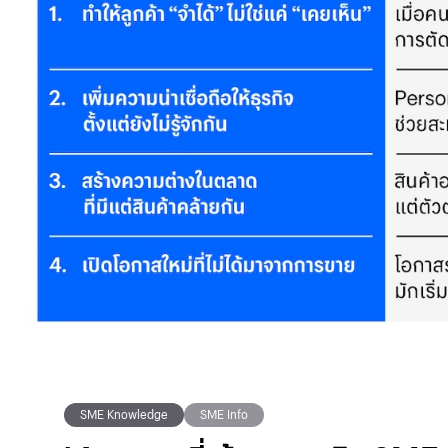
SME Knowledge
SME Info