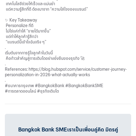
เทคโนโลยีช่วยให้เร็วและแม่นยำ
แต่ความรู้สึกที่ดี ต้องมาจาก “ความใส่ใจของแบรนด์”
✨ Key Takeaway
Personalize ที่ดี
ไม่ใช่แค่ทำให้ “ขายได้มากขึ้น”
แต่ทำให้ลูกค้ารู้สึกว่า
“แบรนด์นี้เข้าใจฉันจริง ๆ”
.
เริ่มต้นจากการรู้ใจลูกค้าในวันนี้
คือก้าวสำคัญสู่การเติบโตอย่างยั่งยืนของธุรกิจ 🚀
.
References: https://blog.hubspot.com/service/customer-journey-
personalization-in-2026-what-actually-works
.
#ธนาคารกรุงเทพ #BangkokBank #BangkokBankSME
#การตลาดออนไลน์ #ธุรกิจเติบโต
Bangkok Bank SMEเราเป็นเพื่อนคู่คิด มิตรคู่