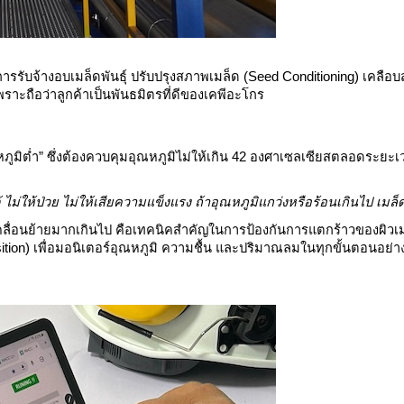
การรับจ้างอบเมล็ดพันธุ์ ปรับปรุงสภาพเมล็ด (Seed Conditioning) เคลือ
ราะถือว่าลูกค้าเป็นพันธมิตรที่ดีของเคพีอะโกร
ภูมิต่ำ” ซึ่งต้องควบคุมอุณหภูมิไม่ให้เกิน 42 องศาเซลเซียสตลอดระยะ
ด้ ไม่ให้ป่วย ไม่ให้เสียความแข็งแรง ถ้าอุณหภูมิแกว่งหรือร้อนเกินไป เมล็
คลื่อนย้ายมากเกินไป คือเทคนิคสำคัญในการป้องกันการแตกร้าวของผิวเ
tion) เพื่อมอนิเตอร์อุณหภูมิ ความชื้น และปริมาณลมในทุกขั้นตอนอย่