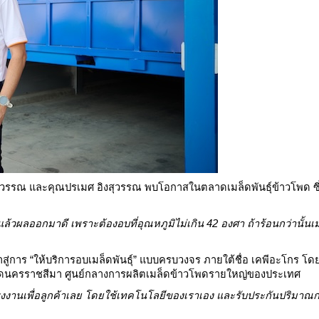
สุวรรณ 
และคุณปรเมศ อิงสุวรรณ พบโอกาสในตลาดเมล็ดพันธุ์ข้าวโพด ซึ่
แล้วผลออกมาดี เพราะต้องอบที่อุณหภูมิไม่เกิน 42 องศา ถ้าร้อนกว่านั้นเม
สู่การ “ให้บริการอบเมล็ดพันธุ์” แบบครบวงจร ภายใต้ชื่อ เคพีอะโกร โ
ังหวัดนครราชสีมา ศูนย์กลางการผลิตเมล็ดข้าวโพดรายใหญ่ของประเทศ
รงงาน
เพื่อลูกค้า
เลย โดยใช้เทคโนโลยีของเราเอง และรับประกันปริมาณกา