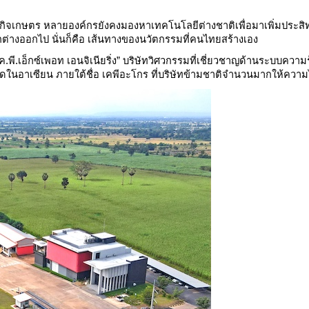
ุรกิจเกษตร หลายองค์กรยังคงมองหาเทคโนโลยีต่างชาติเพื่อมาเพิ่มประส
ตกต่างออกไป นั่นก็คือ เส้นทางของนวัตกรรมที่คนไทยสร้างเอง
“เค.พี.เอ็กซ์เพอท เอนจิเนียริ่ง” บริษัทวิศวกรรมที่เชี่ยวชาญด้านระบบความ
ุดในอาเซียน ภายใต้ชื่อ เคพีอะโกร ที่บริษัทข้ามชาติจำนวนมากให้ความ