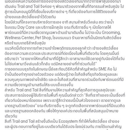
เมื่อมองเห็นความต้องการของเจ้าของสัตว์เลี้ยงที่มีมากกว่าการพาสุนัขออกมา
เดินเล่น Trail and Tail จึงค่อย ๆ พัฒนาตัวเองจากพื้นที่กิจกรรมสำหรับสุนัข ไป
สู่การเป็นคอมมูนิตี้ที่เชื่อมโยงบริการต่าง ๆ ที่เกี่ยวข้องกับการใช้ชีวิตของทั้ง
เจ้าของและสัตว์เลี้ยงเข้าไว้ด้วยกัน
โดยมีส่วนที่โครงการบริหารจัดการเอง อาทิ สนามสำหรับวิ่งเล่น สระว่ายน้ำ
โรงแรม Day Care และบริการฝึกสุนัข ขณะที่บริการอื่น ๆ เปิดโอกาสให้
พาร์ตเนอร์ที่มีความเชี่ยวชาญเฉพาะด้านเข้ามาเติมเต็ม ไม่ว่าจะเป็น Grooming,
Wellness Center, Pet Shop, โรงแรมแมว ร้านอาหารที่เป็นมิตรกับสัตว์เลี้ยง
หรือร้านเบเกอรีสำหรับสุนัข
แนวคิดนี้เกิดจากการทำความเข้าใจพฤติกรรมของลูกค้าว่า เจ้าของสัตว์เลี้ยง
ต้องการความสะดวกและประสบการณ์ที่ต่อเนื่องในพื้นที่เดียวกัน โดยคุณมิ้นต์
อธิบายว่า “เราอยากให้คนที่เข้ามาที่นี่รู้สึกว่า เขาสามารถใช้เวลาอยู่กับน้องได้ทั้งวัน
ไม่ใช่แค่พามาวิ่งเล่นแล้วก็กลับ แต่มีหลายอย่างที่ทำร่วมกันได้”
การออกแบบธุรกิจในลักษณะนี้ยังสะท้อนวิธีคิดที่สำคัญสำหรับ SME คือ ไม่
จำเป็นต้องทำทุกอย่างด้วยตัวเอง แต่ต้องรู้ว่าอะไรคือสิ่งที่ธุรกิจต้องดูแลและ
ควบคุมคุณภาพอย่างใกล้ชิด และอะไรคือส่วนที่สามารถร่วมมือกับพาร์ตเนอร์ที่มี
ความเชี่ยวชาญเข้ามาเสริมให้ระบบแข็งแรงขึ้น
สำหรับ Trail and Tail สิ่งที่ทีมงานให้ความสำคัญที่สุดคือการดูแลสุนัขและ
ประสบการณ์ของผู้ใช้บริการในพื้นที่ คุณมิ้นต์กล่าวว่า “สิ่งที่เราทำเองจะเป็นเรื่องที่
เกี่ยวกับน้องหมาโดยตรง เพราะเรารู้สึกว่าตรงนี้เป็นหัวใจของเรา เราอยากดูแล
มาตรฐานด้วยตัวเอง” ขณะที่บริการอื่น ๆ จะถูกคัดเลือกจากพาร์ตเนอร์ที่มีแนวคิด
และมาตรฐานสอดคล้องกัน เพื่อให้ทุกองค์ประกอบในพื้นที่สนับสนุนเป้าหมาย
เดียวกัน
สิ่งที่ Trail and Tail สร้างขึ้นจึงเป็น Ecosystem ที่ทำให้ทั้งสัตว์เลี้ยง เจ้าของ
และผู้ประกอบการที่อยู่ในระบบเดียวกันได้รับประโยชน์ร่วมกัน ภายใต้แกนสำคัญ