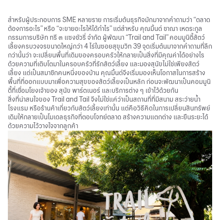
สำหรับผู้ประกอบการ SME หลายราย การเริ่มต้นธุรกิจมักมาจากคำถามว่า “ตลาด
ต้องการอะไร” หรือ “จะขายอะไรให้ได้กำไร” แต่สำหรับ คุณมิ้นต์ ชาณา เหตระกูล
กรรมการบริษัท ทรี ๓ แซงชัวรี่ จำกัด ผู้พัฒนา “Trail and Tail” คอมมูนิตี้สัตว์
เลี้ยงครบวงจรขนาดใหญ่กว่า 4 ไร่ในซอยสุขุมวิท 39 จุดเริ่มต้นมาจากคำถามที่ลึก
กว่านั้นว่า จะเปลี่ยนพื้นที่เดิมของครอบครัวให้กลายเป็นสิ่งที่มีคุณค่าได้อย่างไร
ด้วยความที่เติบโตมาในครอบครัวที่รักสัตว์เลี้ยง และมองสุนัขไม่ใช่เพียงสัตว์
เลี้ยง แต่เป็นสมาชิกคนหนึ่งของบ้าน คุณมิ้นต์จึงเริ่มมองเห็นโอกาสในการสร้าง
พื้นที่ที่ออกแบบมาเพื่อความสุขของสัตว์เลี้ยงเป็นหลัก ก่อนจะพัฒนาเป็นคอมมูนิ
ตี้ที่เชื่อมโยงเจ้าของ สุนัข พาร์ตเนอร์ และบริการต่าง ๆ เข้าไว้ด้วยกัน
สิ่งที่น่าสนใจของ Trail and Tail จึงไม่ใช่แค่ว่าเป็นสถานที่ที่มีสนาม สระว่ายน้ำ
โรงแรม หรือร้านค้าเกี่ยวกับสัตว์เลี้ยงเท่านั้น แต่คือวิธีคิดในการเปลี่ยนสินทรัพย์
เดิมให้กลายเป็นโมเดลธุรกิจที่ตอบโจทย์ตลาด สร้างความแตกต่าง และยืนระยะได้
ด้วยความไว้วางใจจากลูกค้า