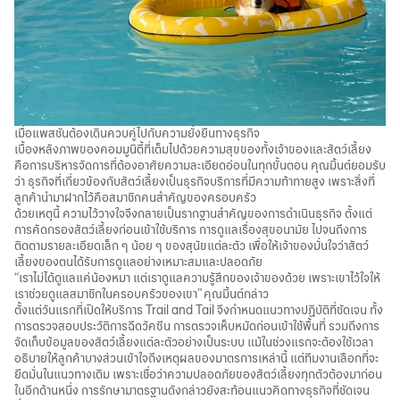
เมื่อแพสชันต้องเดินควบคู่ไปกับความยั่งยืนทางธุรกิจ
เบื้องหลังภาพของคอมมูนิตี้ที่เต็มไปด้วยความสุขของทั้งเจ้าของและสัตว์เลี้ยง
คือการบริหารจัดการที่ต้องอาศัยความละเอียดอ่อนในทุกขั้นตอน คุณมิ้นต์ยอมรับ
ว่า ธุรกิจที่เกี่ยวข้องกับสัตว์เลี้ยงเป็นธุรกิจบริการที่มีความท้าทายสูง เพราะสิ่งที่
ลูกค้านำมาฝากไว้คือสมาชิกคนสำคัญของครอบครัว
ด้วยเหตุนี้ ความไว้วางใจจึงกลายเป็นรากฐานสำคัญของการดำเนินธุรกิจ ตั้งแต่
การคัดกรองสัตว์เลี้ยงก่อนเข้าใช้บริการ การดูแลเรื่องสุขอนามัย ไปจนถึงการ
ติดตามรายละเอียดเล็ก ๆ น้อย ๆ ของสุนัขแต่ละตัว เพื่อให้เจ้าของมั่นใจว่าสัตว์
เลี้ยงของตนได้รับการดูแลอย่างเหมาะสมและปลอดภัย
“เราไม่ได้ดูแลแค่น้องหมา แต่เราดูแลความรู้สึกของเจ้าของด้วย เพราะเขาไว้ใจให้
เราช่วยดูแลสมาชิกในครอบครัวของเขา” คุณมิ้นต์กล่าว
ตั้งแต่วันแรกที่เปิดให้บริการ Trail and Tail จึงกำหนดแนวทางปฏิบัติที่ชัดเจน ทั้ง
การตรวจสอบประวัติการฉีดวัคซีน การตรวจเห็บหมัดก่อนเข้าใช้พื้นที่ รวมถึงการ
จัดเก็บข้อมูลของสัตว์เลี้ยงแต่ละตัวอย่างเป็นระบบ แม้ในช่วงแรกจะต้องใช้เวลา
อธิบายให้ลูกค้าบางส่วนเข้าใจถึงเหตุผลของมาตรการเหล่านี้ แต่ทีมงานเลือกที่จะ
ยึดมั่นในแนวทางเดิม เพราะเชื่อว่าความปลอดภัยของสัตว์เลี้ยงทุกตัวต้องมาก่อน
ในอีกด้านหนึ่ง การรักษามาตรฐานดังกล่าวยังสะท้อนแนวคิดทางธุรกิจที่ชัดเจน