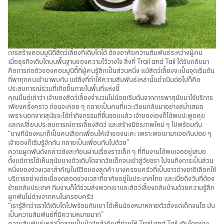
การสร้างคอมมูนิตี้สัตว์เลี้ยงที่เติบโตได้ ต้องอาศัยความสัมพันธ์ระหว่างผู้คน
เมื่อธุรกิจเติบโตบนพื้นฐานของความไว้วางใจ สิ่งที่ Trail and Tail ได้รับกลับมา
คือการก่อตัวของคอมมูนิตี้ที่ผู้คนรู้สึกเป็นส่วนหนึ่ง แม้สัตว์เลี้ยงจะเป็นจุดเริ่มต้น
ที่พาทุกคนเข้ามาพบกัน แต่สิ่งที่ทำให้ความสัมพันธ์เหล่านั้นดำเนินต่อไปก็คือ
ประสบการณ์ร่วมที่เกิดขึ้นภายในพื้นที่แห่งนี้
คุณมิ้นต์เล่าว่า เจ้าของสัตว์เลี้ยงจำนวนไม่น้อยเริ่มต้นจากการพาสุนัขมาใช้บริการ
เพียงครั้งคราว ก่อนจะค่อย ๆ กลายเป็นคนที่แวะเวียนกลับมาอย่างสม่ำเสมอ
เพราะนอกจากสุนัขจะได้ทำกิจกรรมที่ชื่นชอบแล้ว เจ้าของเองก็ได้พบปะพูดคุย
แลกเปลี่ยนประสบการณ์การเลี้ยงสัตว์ และสร้างมิตรภาพใหม่ ๆ ไปพร้อมกัน
“บางทีน้องหมาก็เป็นคนเลือกเพื่อนให้เจ้าของนะคะ เพราะพอเขามาเจอกันบ่อย ๆ
เจ้าของก็เริ่มรู้จักกัน กลายเป็นเพื่อนกันไปด้วย”
ความผูกพันดังกล่าวยังสะท้อนผ่านเรื่องราวเล็ก ๆ ที่ทีมงานได้พบเจออยู่เสมอ
ตั้งแต่การได้เห็นสุนัขบางตัวเติบโตจากวัยเด็กจนเข้าสู่วัยชรา ไปจนถึงการเป็นส่วน
หนึ่งของช่วงเวลาสำคัญในชีวิตของลูกค้า บางครอบครัวที่เป็นชาวต่างชาติเลือกใช้
บริการอย่างต่อเนื่องตลอดช่วงเวลาที่อาศัยอยู่ในประเทศไทย และเมื่อถึงวันที่ต้อง
ย้ายกลับประเทศ ทีมงานก็ได้ร่วมส่งพวกเขาและสัตว์เลี้ยงกลับบ้านด้วยความรู้สึก
ผูกพันไม่ต่างจากคนในครอบครัว
“เรารู้สึกว่าเราได้เติบโตไปพร้อมกับเขา ได้เห็นน้องหมาหลายตัวตั้งแต่เด็กจนโต มัน
เป็นความสัมพันธ์ที่มีความหมายมาก”
ความสัมพันธ์เหล่านี้กลายเป็นปัจจัยสำคัญที่ช่วยให้ Trail and Tail เติบโตอย่าง