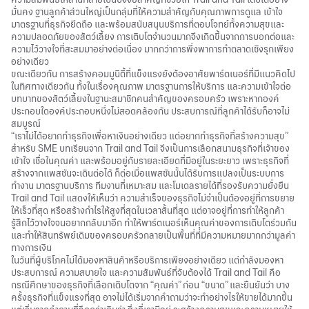
มั่นคง ฐานลูกค้าส่วนใหญ่เป็นกลุ่มที่ให้ความสำคัญกับคุณภาพการดูแล เข้าใจ
มาตรฐานที่ธุรกิจยึดถือ และพร้อมสนับสนุนบริการที่ตอบโจทย์ทั้งความสุขและ
ความปลอดภัยของสัตว์เลี้ยง การเติบโตจำนวนมากจึงเกิดขึ้นจากการบอกต่อและ
ความไว้วางใจที่สะสมมาอย่างต่อเนื่อง มากกว่าการพึ่งพาการทำตลาดเชิงรุกเพียง
อย่างเดียว
ขณะเดียวกัน การสร้างคอมมูนิตี้ที่แข็งแรงยังต้องอาศัยพาร์ตเนอร์ที่มีแนวคิดไป
ในทิศทางเดียวกัน ทั้งในเรื่องคุณภาพ มาตรฐานการให้บริการ และความเข้าใจต่อ
บทบาทของสัตว์เลี้ยงในฐานะสมาชิกคนสำคัญของครอบครัว เพราะหากองค์
ประกอบใดองค์ประกอบหนึ่งไม่สอดคล้องกัน ประสบการณ์ที่ลูกค้าได้รับก็อาจไม่
สมบูรณ์
“เราไม่ได้อยากทำธุรกิจเพื่อหาเงินอย่างเดียว แต่อยากทำธุรกิจที่สร้างความสุข”
สำหรับ SME บทเรียนจาก Trail and Tail จึงเป็นการเลือกสนามธุรกิจที่เจ้าของ
เข้าใจ เชื่อในคุณค่า และพร้อมอยู่กับรายละเอียดที่มีอยู่ในระยะยาว เพราะธุรกิจที่
สร้างจากแพสชันจะเดินต่อได้ ก็ต่อเมื่อแพสชันนั้นได้รับการแปลงเป็นระบบการ
ทำงาน มาตรฐานบริการ ทีมงานที่เหมาะสม และโมเดลรายได้ที่รองรับความยั่งยืน
Trail and Tail แสดงให้เห็นว่า ความสำเร็จของธุรกิจไม่จำเป็นต้องอยู่ที่การขยาย
ให้เร็วที่สุด หรือสร้างกำไรให้สูงที่สุดในเวลาสั้นที่สุด แต่อาจอยู่ที่การทำให้ลูกค้า
รู้สึกไว้วางใจจนอยากกลับมาอีก ทำให้พาร์ตเนอร์เห็นคุณค่าของการเติบโตร่วมกัน
และทำให้สินทรัพย์เดิมของครอบครัวกลายเป็นพื้นที่ที่มีความหมายมากกว่ามูลค่า
ทางการเงิน
ในวันที่ผู้บริโภคไม่ได้มองหาสินค้าหรือบริการเพียงอย่างเดียว แต่กำลังมองหา
ประสบการณ์ ความสบายใจ และความสัมพันธ์ที่จับต้องได้ Trail and Tail คือ
กรณีศึกษาของธุรกิจที่เลือกเติบโตจาก “คุณค่า” ก่อน “ขนาด” และยืนยันว่า บาง
ครั้งธุรกิจที่แข็งแรงที่สุด อาจไม่ได้เริ่มจากคำถามว่าจะทำอย่างไรให้ขายได้มากขึ้น