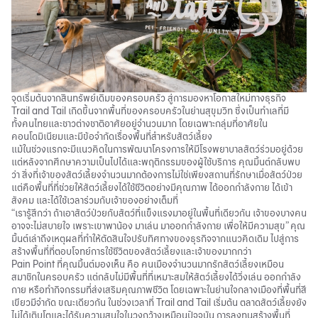
จุดเริ่มต้นจากสินทรัพย์เดิมของครอบครัว สู่การมองหาโอกาสใหม่ทางธุรกิจ
Trail and Tail เกิดขึ้นจากพื้นที่ของครอบครัวในย่านสุขุมวิท ซึ่งเป็นทำเลที่มี
ทั้งคนไทยและชาวต่างชาติอาศัยอยู่จำนวนมาก โดยเฉพาะกลุ่มที่อาศัยใน
คอนโดมิเนียมและมีข้อจำกัดเรื่องพื้นที่สำหรับสัตว์เลี้ยง
แม้ในช่วงแรกจะมีแนวคิดในการพัฒนาโครงการให้มีโรงพยาบาลสัตว์ร่วมอยู่ด้วย
แต่หลังจากศึกษาความเป็นไปได้และพฤติกรรมของผู้ใช้บริการ คุณมิ้นต์กลับพบ
ว่า สิ่งที่เจ้าของสัตว์เลี้ยงจำนวนมากต้องการไม่ใช่เพียงสถานที่รักษาเมื่อสัตว์ป่วย
แต่คือพื้นที่ที่ช่วยให้สัตว์เลี้ยงได้ใช้ชีวิตอย่างมีคุณภาพ ได้ออกกำลังกาย ได้เข้า
สังคม และได้ใช้เวลาร่วมกับเจ้าของอย่างเต็มที่
“เรารู้สึกว่า ถ้าเอาสัตว์ป่วยกับสัตว์ที่แข็งแรงมาอยู่ในพื้นที่เดียวกัน เจ้าของบางคน
อาจจะไม่สบายใจ เพราะเขาพาน้อง มาเล่น มาออกกำลังกาย เพื่อให้มีความสุข” คุณ
มิ้นต์เล่าถึงเหตุผลที่ทำให้ตัดสินใจปรับทิศทางของธุรกิจจากแนวคิดเดิม ไปสู่การ
สร้างพื้นที่ที่ตอบโจทย์การใช้ชีวิตของสัตว์เลี้ยงและเจ้าของมากกว่า
Pain Point ที่คุณมิ้นต์มองเห็น คือ คนเมืองจำนวนมากรักสัตว์เลี้ยงเหมือน
สมาชิกในครอบครัว แต่กลับไม่มีพื้นที่ที่เหมาะสมให้สัตว์เลี้ยงได้วิ่งเล่น ออกกำลัง
กาย หรือทำกิจกรรมที่ส่งเสริมคุณภาพชีวิต โดยเฉพาะในย่านใจกลางเมืองที่พื้นที่สี
เขียวมีจำกัด ขณะเดียวกัน ในช่วงเวลาที่ Trail and Tail เริ่มต้น ตลาดสัตว์เลี้ยงยัง
ไม่ได้เติบโตและได้รับความสนใจในวงกว้างเหมือนปัจจุบัน การลงทุนสร้างพื้นที่