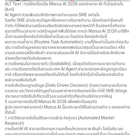
ALT Text : การใช้เครื่องมือ Manus AI 2026 แตกต่างจาก AI ทั่วไปอย่างไร
(
ลิงก์
)
AI Agent ช่วยเพิ่มประสิทธิภาพการทำงานของ SME อย่างไร
ในอดีต SME มักประสบปัญหาเรื่องคอขวดในการทำงาน เนื่องด้วยกำลังคนที่
จำกัด ทำให้พนักงานหนึ่งคนต้องรับผิดชอบงานหลายหน้าที่ ซึ่งบ่อยครั้งคืองาน
ธุรการที่กินเวลามาก แต่สร้างมูลค่าเพิ่มได้น้อย การนำ Manus AI 2026 มาใช้จึง
เป็นการปลดล็อกข้อจำกัดนี้อย่างเป็นระบบ โดยมีประโยชน์หลักดังนี้
ลดภาระงานซ้ำซาก (Routine Task Automation): งานที่ต้องทำเป็นประจำทุกวัน
เช่น การดึงข้อมูลยอดขายจากหลายแพลตฟอร์มมาสรุปเป็นรายงานเดียว หรือ
งานตรวจสอบสต็อกสินค้า สามารถส่งมอบให้ AI จัดการได้อย่างมีประสิทธิภาพ
ช่วยลดโอกาสเกิดข้อผิดพลาด
ความยืดหยุ่นในการขยายตัว (Scalability): เมื่อธุรกิจต้องการขยายการทำงาน
เช่น การเปิดตลาดใหม่ในต่างประเทศ AI Agent สามารถช่วยหาข้อมูลกฎระเบียบ
ภาษี หรือหาซัพพลายเออร์ท้องถิ่นได้ทันที โดยที่บริษัทไม่จำเป็นต้องเร่งรีบจ้าง
พนักงานเพิ่มในทันที
การตัดสินใจบนฐานข้อมูล (Data-Driven Decision): ด้วยความสามารถในการ
รวบรวม และวิเคราะห์ข้อมูลจำนวนมหาศาลจากอินเทอร์เน็ต ทำให้ SME มีข้อมูล
ประกอบการตัดสินใจที่รวดเร็วและแม่นยำทัดเทียมกับบริษัทขนาดใหญ่
5 แนวทางการปรับใช้ Manus AI 2026 เพื่อพลิกโฉมธุรกิจ
ผู้ประกอบการสามารถนำ Manus AI นี้มาประยุกต์ใช้ในส่วนงานต่าง ๆ ขององค์กร
ได้ดังนี้
1. การวิจัยตลาดอัตโนมัติและการเฝ้าระวังคู่แข่ง (Automated Market
Research)
การตั้งค่าให้ AI สามารถติดตามความเคลื่อนไหวของราคาสินค้า โปรโมชัน และ
แคมเปญการตลาดของคู่แข่งทั้งในและต่างประเทศแบบรายชั่วโมง ข้อมูลเหล่านี้จะ