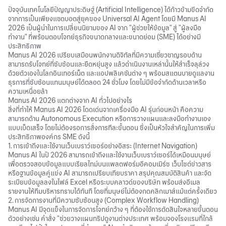
ปัจจุบันเทคโนโลยีปัญญาประดิษฐ์ (Artificial Intelligence) ได้ก้าวข้ามขีดจำกัด
จากการเป็นเพียงแชตบอตสู่ยุคของ Universal AI Agent โดยมี Manus AI
2026 เป็นผู้นำในการเปลี่ยนนิยามของ AI จาก "ผู้ช่วยให้ข้อมูล" สู่ "ผู้ลงมือ
ทำงาน" ที่พร้อมตอบโจทย์ธุรกิจขนาดกลางและขนาดย่อม (SME) ได้อย่างมี
ประสิทธิภาพ
Manus AI 2026 เปรียบเสมือนพนักงานดิจิทัลที่มีความเชี่ยวชาญรอบด้าน
สามารถรับโจทย์ที่ซับซ้อนและยืดหยุ่นสูง แล้วดำเนินงานเหล่านั้นให้สำเร็จลุล่วง
ด้วยตัวเองในโลกอินเทอร์เน็ต และแอปพลิเคชันต่าง ๆ พร้อมสแตนบายดูแลงาน
ธุรการที่ซับซ้อนแทนมนุษย์ได้ตลอด 24 ชั่วโมง โดยไม่มีข้อจำกัดด้านเวลาหรือ
ความเหนื่อยล้า
Manus AI 2026 แตกต่างจาก AI ทั่วไปอย่างไร
สิ่งที่ทำให้ Manus AI 2026 โดดเด่นจาก
เครื่องมือ AI
รุ่นก่อนหน้า คือความ
สามารถด้าน Autonomous Execution หรือการวางแผนและลงมือทำงานเอง
แบบเบ็ดเสร็จ โดยไม่ต้องรอการสั่งการทีละขั้นตอน ซึ่งเป็นหัวใจสำคัญในการเพิ่ม
ประสิทธิภาพองค์กร SME ดังนี้
1. การเข้าถึงและใช้งานเว็บเบราว์เซอร์อย่างอิสระ (Internet Navigation)
Manus AI ในปี 2026 สามารถเข้าถึงและใช้งานเว็บเบราว์เซอร์ได้เหมือนมนุษย์
เพื่อตรวจสอบข้อมูลแบบเรียลไทม์บนแพลตฟอร์มอีคอมเมิร์ซ เว็บไซต์ข่าวสาร
หรือฐานข้อมูลคู่แข่ง AI สามารถเปรียบเทียบราคา สรุปคุณสมบัติสินค้า และจัด
ระเบียบข้อมูลลงในไฟล์ Excel หรือระบบคลาวด์ของบริษัท พร้อมส่งอีเมล
รายงานให้ทีมบริหารทราบได้ทันที โดยที่มนุษย์ไม่ต้องกดคลิกเมาส์แม้แต่ครั้งเดียว
2. การจัดการงานที่มีความซับซ้อนสูง (Complex Workflow Handling)
Manus AI มีจุดแข็งในการจัดการโจทย์กว้าง ๆ ที่ต้องใช้การตัดสินใจหลายขั้นตอน
ตัวอย่างเช่น คำสั่ง "ช่วยวางแผนทริปดูงานต่างประเทศ พร้อมจองโรงแรมที่ใกล้