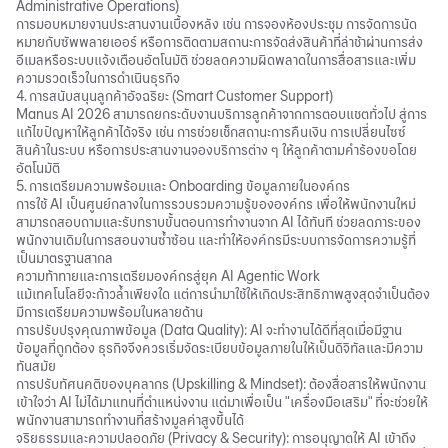
Administrative Operations)
การมอบหมายงานประสานงานเบื้องหลัง เช่น การจองห้องประชุม การจัดการนัด
หมายกับซัพพลายเออร์ หรือการติดตามสถานะการจัดส่งสินค้าที่ล่าช้าผ่านการส่ง
อีเมลหรือระบบแจ้งเตือนอัตโนมัติ ช่วยลดความผิดพลาดในการสื่อสารและเพิ่ม
ความรวดเร็วในการดำเนินธุรกิจ
4. การสนับสนุนลูกค้าอัจฉริยะ (Smart Customer Support)
Manus AI 2026 สามารถยกระดับงาน
บริการลูกค้า
จากการตอบแชตทั่วไป สู่การ
แก้ไขปัญหาให้ลูกค้าได้จริง เช่น การช่วยเช็กสถานะการคืนเงิน การเปลี่ยนไซซ์
สินค้าในระบบ หรือการประสานงานจองบริการต่าง ๆ ให้ลูกค้าตามคำร้องขอโดย
อัตโนมัติ
5. การเตรียมความพร้อมและ Onboarding ข้อมูลภายในองค์กร
การใช้ AI เป็นศูนย์กลางในการรวบรวมความรู้ขององค์กร เพื่อให้พนักงานใหม่
สามารถสอบถามและรับทราบขั้นตอนการทำงานจาก AI ได้ทันที ช่วยลดภาระของ
พนักงานเดิมในการสอนงานซ้ำซ้อน และทำให้องค์กรมีระบบการจัดการความรู้ที่
เป็นมาตรฐานสากล
ความท้าทายและการเตรียมองค์กรสู่ยุค AI Agentic Work
แม้เทคโนโลยีจะก้าวล้ำเพียงใด แต่การนำมาใช้ให้เกิดประสิทธิภาพสูงสุดจำเป็นต้อง
มีการเตรียมความพร้อมในหลายด้าน
การปรับปรุงคุณภาพข้อมูล (Data Quality): AI จะทำงานได้ดีที่สุดเมื่อมีฐาน
ข้อมูลที่ถูกต้อง ธุรกิจจึงควรเริ่ม
จัดระเบียบข้อมูลภายใน
ให้เป็นดิจิทัลและมีความ
ทันสมัย
การปรับทัศนคติของบุคลากร (Upskilling & Mindset): ต้องสื่อสารให้พนักงาน
เข้าใจว่า AI ไม่ได้มาแทนที่ตำแหน่งงาน แต่มาเพื่อเป็น "เครื่องมือเสริม" ที่จะช่วยให้
พนักงานสามารถทำงานที่สร้างมูลค่าสูงขึ้นได้
จริยธรรมและความปลอดภัย (Privacy & Security): การอนุญาตให้ AI เข้าถึง