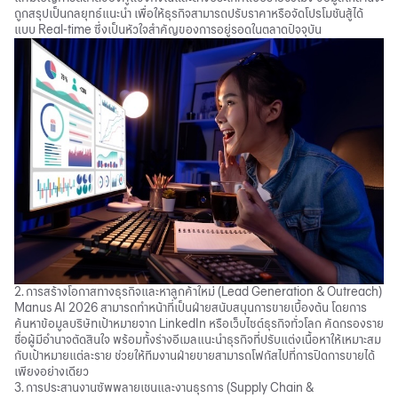
ถูกสรุปเป็นกลยุทธ์แนะนำ เพื่อให้ธุรกิจสามารถปรับราคาหรือจัดโปรโมชันสู้ได้
แบบ Real-time ซึ่งเป็นหัวใจสำคัญของการอยู่รอดในตลาดปัจจุบัน
2. การสร้างโอกาสทางธุรกิจและหาลูกค้าใหม่ (Lead Generation & Outreach)
Manus AI 2026 สามารถทำหน้าที่เป็นฝ่ายสนับสนุนการขายเบื้องต้น โดยการ
ค้นหาข้อมูลบริษัทเป้าหมายจาก LinkedIn หรือเว็บไซต์ธุรกิจทั่วโลก คัดกรองราย
ชื่อผู้มีอำนาจตัดสินใจ พร้อมทั้งร่างอีเมลแนะนำธุรกิจที่ปรับแต่งเนื้อหาให้เหมาะสม
กับเป้าหมายแต่ละราย ช่วยให้ทีมงานฝ่ายขายสามารถโฟกัสไปที่การปิดการขายได้
เพียงอย่างเดียว
3. การประสานงานซัพพลายเชนและงานธุรการ (Supply Chain &