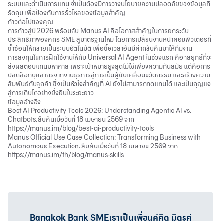
ระบบและดำเนินการแทน จำเป็นต้องมีการวางนโยบายความปลอดภัยของข้อมูลที่
รัดกุม เพื่อป้องกันการรั่วไหลของข้อมูลสำคัญ
ก้าวต่อไปของคุณ
การก้าวสู่ปี 2026 พร้อมกับ Manus AI คือโอกาสสำคัญในการยกระดับ
ประสิทธิภาพองค์กร SME สู่มาตรฐานใหม่ โดยการเปลี่ยนงานหน้าคอมพิวเตอร์ที่
ซ้ำซ้อนให้กลายเป็นระบบอัตโนมัติ เพื่อซื้อเวลาอันมีค่ากลับคืนมาให้ทีมงาน
การลงทุนในการฝึกใช้งานให้กับ Universal AI Agent ในช่วงแรก คือกลยุทธ์ที่จะ
ส่งผลตอบแทนมหาศาล เพราะเป้าหมายสูงสุดไม่ใช่เพียงความทันสมัย แต่คือการ
ปลดล็อกบุคลากรจากงานธุรการสู่การเป็นผู้ขับเคลื่อนนวัตกรรม และสร้างความ
สัมพันธ์กับลูกค้า ซึ่งเป็นหัวใจสำคัญที่ AI ยังไม่สามารถทดแทนได้ และเป็นกุญแจ
สู่การเติบโตอย่างยั่งยืนในระยะยาว
ข้อมูลอ้างอิง
Best AI Productivity Tools 2026: Understanding Agentic AI vs.
Chatbots. สืบค้นเมื่อวันที่ 18 เมษายน 2569 จาก
https://manus.im/blog/best-ai-productivity-tools
Manus Official Use Case Collection: Transforming Business with
Autonomous Execution. สืบค้นเมื่อวันที่ 18 เมษายน 2569 จาก
https://manus.im/th/blog/manus-skills
Bangkok Bank SMEเราเป็นเพื่อนคู่คิด มิตรคู่