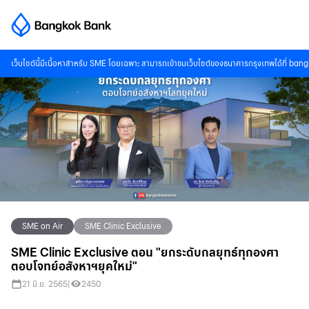
เว็บไซต์นี้มีเนื้อหาสำหรับ SME โดยเฉพาะ สามารถเข้าชมเว็บไซต์ของธนาคารกรุงเทพได้ที่
bang
SME on Air
SME Clinic Exclusive
SME Clinic Exclusive ตอน "ยกระดับกลยุทธ์ทุกองศา
ตอบโจทย์อสังหาฯยุคใหม่"
21 มิ.ย. 2565
|
2450