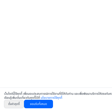
เว็บไซต์นี้ใช้คุกกี้ เพื่อมอบประสบการณ์การใช้งานที่ดีให้กับท่าน และเพื่อพัฒนาบริการให้ตรงก
เรียนรู้เพิ่มเติมเกี่ยวกับคุกกี้ได้ที่
นโยบายการใช้คุกกี้
ตั้งค่าคุกกี้
ยอมรับทั้งหมด