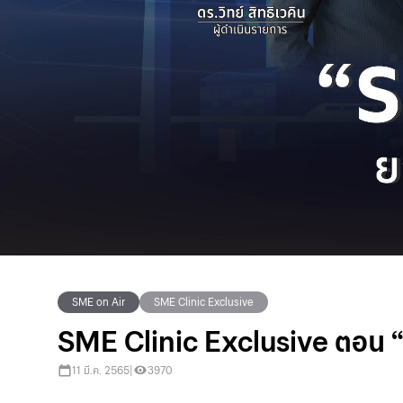
SME on Air
SME Clinic Exclusive
SME Clinic Exclusive ตอน “S
11 มี.ค. 2565
|
3970