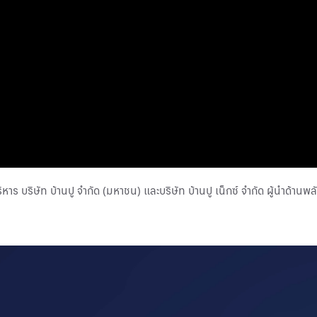
าร บริษัท บ้านปู จำกัด (มหาชน) และบริษัท บ้านปู เน็กซ์ จำกัด ผู้นำด้