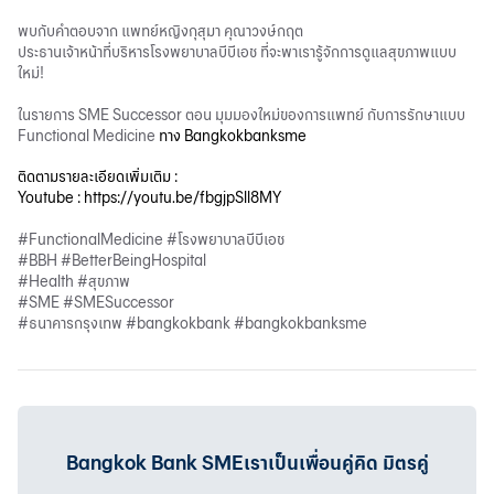
พบกับคำตอบจาก แพทย์หญิงกุสุมา คุณาวงษ์กฤต
ประธานเจ้าหน้าที่บริหารโรงพยาบาลบีบีเอช ที่จะพาเรารู้จักการดูแลสุขภาพแบบ
ใหม่!
ในรายการ SME Successor ตอน มุมมองใหม่ของการแพทย์ กับการรักษาแบบ
Functional Medicine
ทาง Bangkokbanksme
ติดตามรายละเอียดเพิ่มเติม :
Youtube :
https://youtu.be/fbgjpSll8MY
#FunctionalMedicine #โรงพยาบาลบีบีเอช
#BBH #BetterBeingHospital
#Health #สุขภาพ
#SME #SMESuccessor
#ธนาคารกรุงเทพ #bangkokbank #bangkokbanksme
Bangkok Bank SMEเราเป็นเพื่อนคู่คิด มิตรคู่