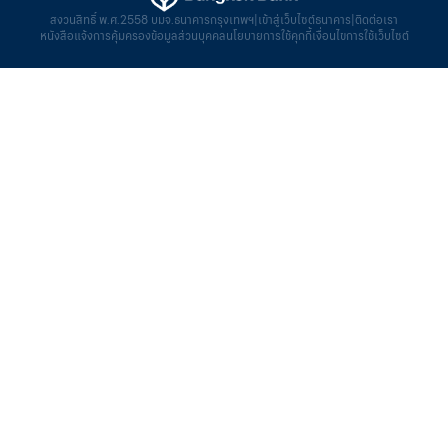
สงวนสิทธิ์ พ.ศ.2558 บมจ.ธนาคารกรุงเทพฯ
|
เข้าสู่เว็บไซต์ธนาคาร
|
ติดต่อเรา
หนังสือแจ้งการคุ้มครองข้อมูลส่วนบุคคล
นโยบายการใช้คุกกี้
เงื่อนไขการใช้เว็บไซต์