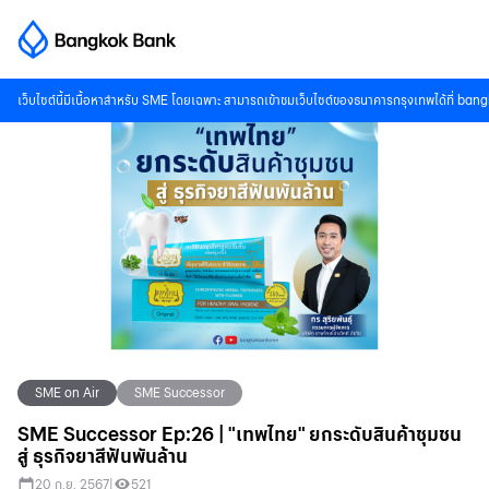
เว็บไซต์นี้มีเนื้อหาสำหรับ SME โดยเฉพาะ สามารถเข้าชมเว็บไซต์ของธนาคารกรุงเทพได้ที่
bang
SME on Air
SME Successor
SME Successor Ep:26 | "เทพไทย" ยกระดับสินค้าชุมชน
สู่ ธุรกิจยาสีฟันพันล้าน
20 ก.ย. 2567
|
521