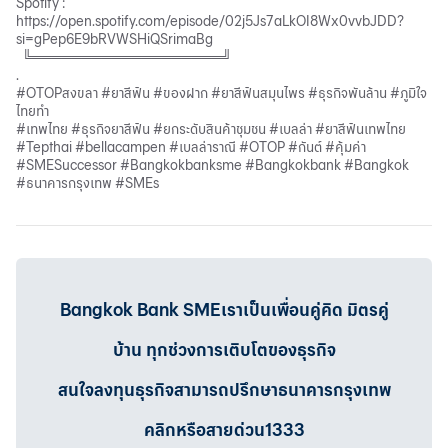
Spotify :
https://open.spotify.com/episode/02j5Js7aLkOI8Wx0vvbJDD?
si=gPep6E9bRVWSHiQSrimaBg
╚═══════════════════╝
.
#OTOPสงขลา #ยาสีฟัน #ของฝาก #ยาสีฟันสมุนไพร #ธุรกิจพันล้าน #ภูมิใจ
ไทยทำ
#เทพไทย #ธุรกิจยาสีฟัน #ยกระดับสินค้าชุมชน #เบลล่า #ยาสีฟันเทพไทย
#Tepthai #bellacampen #เบลล่าราณี #OTOP #กันต์ #คุ้มค่า
#SMESuccessor #Bangkokbanksme #Bangkokbank #Bangkok
#ธนาคารกรุงเทพ #SMEs
Bangkok Bank SMEเราเป็นเพื่อนคู่คิด มิตรคู่
บ้าน ทุกช่วงการเติบโตของธุรกิจ
สนใจลงทุนธุรกิจสามารถปรึกษาธนาคารกรุงเทพ
คลิกหรือสายด่วน1333