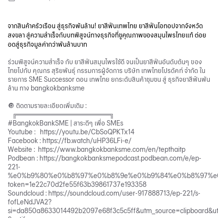
จากสินค้าครัวเรือน สู่ธุรกิจพันล้าน! ยาสีฟันเทพไทย ยาสีฟันโอทอปจากจังหวัด
สงขลา สู่ความสำเร็จกับบทพิสูจน์ทางธุรกิจที่ชูคุณภาพของสมุนไพรไทยแท้ ต่อย
อดสู่ธุรกิจมูลค่ากว่าพันล้านบาท
ร่วมพิสูจน์ความสำเร็จ กับ ยาสีฟันสมุนไพรใช้ดี จนเป็นยาสีฟันอันดับต้นๆ ของ
ไทยไปกับ คุณกร สุริยพันธุ์ กรรมการผู้จัดการ บริษัท เทพไทยโปรดัคท์ จำกัด ใน
รายการ SME Successor ตอน เทพไทย ยกระดับสินค้าชุมชน สู่ ธุรกิจยาสีฟันพัน
ล้าน ทาง bangkokbanksme
🔘 ติดตามรายละเอียดเพิ่มเติม :
╔═══════════════════╗
#BangkokBankSME | สาระดีๆ เพื่อ SMEs
Youtube :
https://youtu.be/CbSoQPKTx14
Facebook :
https://fb.watch/uHP36LFi-e/
Website :
https://www.bangkokbanksme.com/en/tepthaitp
Podbean :
https://bangkokbanksmepodcast.podbean.com/e/ep-
221-
%e0%b9%80%e0%b8%97%e0%b8%9e%e0%b9%84%e0%b8%97%e
token=1e22c70d2fe55f63b39861737e193358
Soundcloud :
https://soundcloud.com/user-917888713/ep-221/s-
fofLeNdJVA2?
si=da850a8633014492b2097e68f3c5c5ff&utm_source=clipboard&u