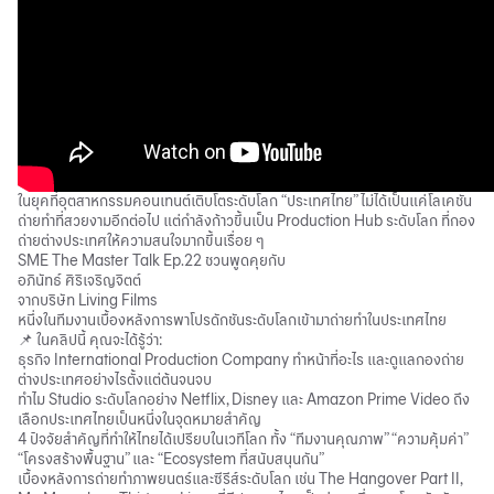
ในยุคที่อุตสาหกรรมคอนเทนต์เติบโตระดับโลก “ประเทศไทย” ไม่ได้เป็นแค่โลเคชัน
ถ่ายทำที่สวยงามอีกต่อไป แต่กำลังก้าวขึ้นเป็น Production Hub ระดับโลก ที่กอง
ถ่ายต่างประเทศให้ความสนใจมากขึ้นเรื่อย ๆ
SME The Master Talk Ep.22 ชวนพูดคุยกับ
อภินัทธ์ ศิริเจริญจิตต์
จากบริษัท Living Films
หนึ่งในทีมงานเบื้องหลังการพาโปรดักชันระดับโลกเข้ามาถ่ายทำในประเทศไทย
📌 ในคลิปนี้ คุณจะได้รู้ว่า:
ธุรกิจ International Production Company ทำหน้าที่อะไร และดูแลกองถ่าย
ต่างประเทศอย่างไรตั้งแต่ต้นจนจบ
ทำไม Studio ระดับโลกอย่าง Netflix, Disney และ Amazon Prime Video ถึง
เลือกประเทศไทยเป็นหนึ่งในจุดหมายสำคัญ
4 ปัจจัยสำคัญที่ทำให้ไทยได้เปรียบในเวทีโลก ทั้ง “ทีมงานคุณภาพ” “ความคุ้มค่า”
“โครงสร้างพื้นฐาน” และ “Ecosystem ที่สนับสนุนกัน”
เบื้องหลังการถ่ายทำภาพยนตร์และซีรีส์ระดับโลก เช่น The Hangover Part II,