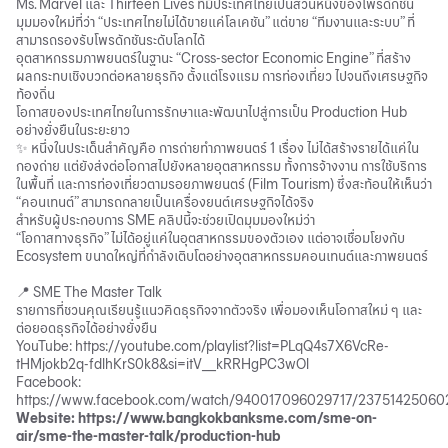
Ms. Marvel และ Thirteen Lives ที่มีประเทศไทยเป็นส่วนหนึ่งของโพรดักชัน
มุมมองใหม่ที่ว่า “ประเทศไทยไม่ได้ขายแค่โลเคชัน” แต่ขาย “ทีมงานและระบบ” ที่
สามารถรองรับโพรดักชันระดับโลกได้
อุตสาหกรรมภาพยนตร์ในฐานะ “Cross-sector Economic Engine” ที่สร้าง
ผลกระทบเชิงบวกต่อหลายธุรกิจ ตั้งแต่โรงแรม การท่องเที่ยว ไปจนถึงเศรษฐกิจ
ท้องถิ่น
โอกาสของประเทศไทยในการรักษาและพัฒนาไปสู่การเป็น Production Hub
อย่างยั่งยืนในระยะยาว
✨ หนึ่งในประเด็นสำคัญคือ การถ่ายทำภาพยนตร์ 1 เรื่อง ไม่ได้สร้างรายได้แค่ใน
กองถ่าย แต่ยังส่งต่อโอกาสไปยังหลายอุตสาหกรรม ทั้งการจ้างงาน การใช้บริการ
ในพื้นที่ และการท่องเที่ยวตามรอยภาพยนตร์ (Film Tourism) ซึ่งสะท้อนให้เห็นว่า
“คอนเทนต์” สามารถกลายเป็นเครื่องยนต์เศรษฐกิจได้จริง
สำหรับผู้ประกอบการ SME คลิปนี้จะช่วยเปิดมุมมองใหม่ว่า
“โอกาสทางธุรกิจ” ไม่ได้อยู่แค่ในอุตสาหกรรมของตัวเอง แต่อาจเชื่อมโยงกับ
Ecosystem ขนาดใหญ่ที่กำลังเติบโตอย่างอุตสาหกรรมคอนเทนต์และภาพยนตร์
📍 SME The Master Talk
รายการที่ชวนคุณเรียนรู้แนวคิดธุรกิจจากตัวจริง เพื่อมองเห็นโอกาสใหม่ ๆ และ
ต่อยอดธุรกิจได้อย่างยั่งยืน
YouTube:
https://youtube.com/playlist?list=PLqQ4s7X6VcRe-
tHMjokb2q-fdlhKrS0k8&si=itV__kRRHgPC3wOl
Facebook:
https://www.facebook.com/watch/940017096029717/23751425060
Website:
https://www.bangkokbanksme.com/sme-on-
air/sme-the-master-talk/production-hub