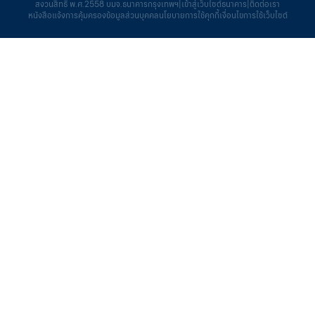
สงวนสิทธิ์ พ.ศ.2558 บมจ.ธนาคารกรุงเทพฯ
|
เข้าสู่เว็บไซต์ธนาคาร
|
ติดต่อเรา
หนังสือแจ้งการคุ้มครองข้อมูลส่วนบุคคล
นโยบายการใช้คุกกี้
เงื่อนไขการใช้เว็บไซต์