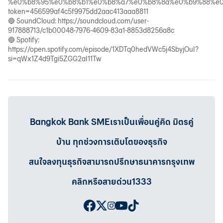
%e0%b8%95%e0%b8%b1%e0%b8%a7%e0%b8%8a%e0%b9%88%e0
token=456599af4c5f9975dd2aac413aaa8811
🔵 SoundCloud:
https://soundcloud.com/user-
917888713/c1b00048-7976-4609-83a1-8853d8256a8c
🔵 Spotify:
https://open.spotify.com/episode/1XDTq0hedVWc5j4SbyjOuI?
si=qWx1Z4d9Tgi5ZGG2aI11Tw
Bangkok Bank SMEเราเป็นเพื่อนคู่คิด มิตรคู่
บ้าน ทุกช่วงการเติบโตของธุรกิจ
สนใจลงทุนธุรกิจสามารถปรึกษาธนาคารกรุงเทพ
คลิกหรือสายด่วน1333