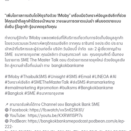
“เพิ่มโอกาสการเติบโตให้ธุรกิจด้วย 1Moby” เครื่องมือวิเคราะห์ข้อมูลเชิงลึกที่ช่วย
ให้คุณเข้าถึงลูกค้าได้ตรงเป้าหมาย วางแผนการตลาดแม่นยำ เพิ่มยอดขายแบบ
ยั่งยืน รู้ใจลูกค้า รู้อนาคตธุรกิจคุณ
ทำความรู้จักกับ 1Moby แพลตฟอร์มที่ให้บริการเกี่ยวกับการจัดเก็บข้อมูลลูกค้า
โดยรวบรวมและวิเคราะห์พฤติกรรมเชิงลึก จากคุณ ธารินทร์ จงประเจิด ประธาน
เจ้าหน้าที่บริหารและผู้ร่วมก่อตั้ง บริษัท วันม๊อบบี้ จำกัด และ 2 ผู้เชี่ยวชาญด้าน
SME ธนาคารกรุงเทพ: คุณมัลลิกา ด่านสุนทรวงศ์ และ คุณอรุณศักดิ์ เข็มทอง
ในรายการ SME The Master Talk ตอน ตัวช่วยการตลาดยุคใหม่ ด้วยข้อมูลเชิง
ลึก สู่ความสำเร็จที่แม่นยำ ทาง bangkokbanksme
#1Moby #ThaibulkSMS #Unisight #SMS #Email #LINEOA #AI
#วิเคราะห์เชิงลึก #SMETheMasterTalk #ส่งSMS #smsmarketing
#emailmarketing #promotion #bulksms #Bangkokbanksme
#Bangkok #SME #ธนาคารกรุงเทพ
📌 สามารถรับฟังได้ทาง Channel ของ Bangkok Bank SME
🔵 Facebook:
https://fb.watch/vxSn625K61/
🔵 YouTube:
https://youtu.be/KXRWflSPf7s
🔵 PodBean:
https://bangkokbanksmepodcast.podbean.com/e/ep-
222-