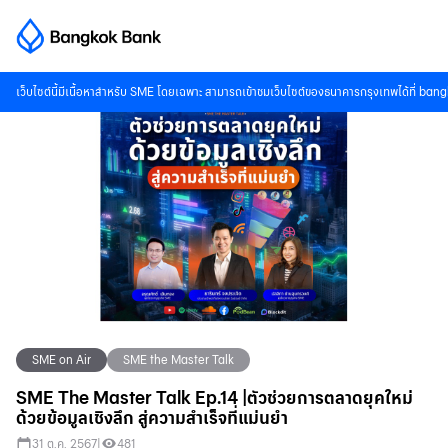
เว็บไซต์นี้มีเนื้อหาสำหรับ SME โดยเฉพาะ สามารถเข้าชมเว็บไซต์ของธนาคารกรุงเทพได้ที่
bang
SME on Air
SME the Master Talk
SME The Master Talk Ep.14 |ตัวช่วยการตลาดยุคใหม่
ด้วยข้อมูลเชิงลึก สู่ความสำเร็จที่แม่นยำ
31 ต.ค. 2567
|
481