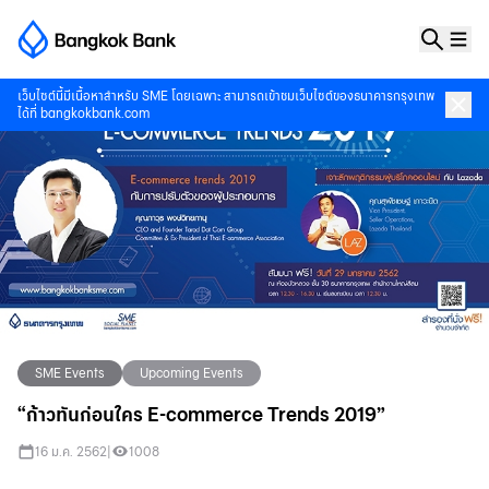
เว็บไซต์นี้มีเนื้อหาสำหรับ SME โดยเฉพาะ สามารถเข้าชมเว็บไซต์ของธนาคารกรุงเทพ
ได้ที่
bangkokbank.com
SME Events
Upcoming Events
SME Events
SME Events
Previous Seminar VDO
Previous Seminar VDO
“ก้าวทันก่อนใคร E-commerce Trends 2019”
สัมมนา นวัตกรรมเพิ่มผลผลิตเพื่อเกษตรกรไทย
สัมมนา เวียดนามขุมทองของ SME ไทย
&lt;h1 style="text-align: center;"&gt; มาหาคำตอบในงาน
ธนาคารกรุงเทพ เชิญชวนผู้ประกอบการ SMEพบกับโอกาสการค้าตลาดเวียดนาม
16 ม.ค. 2562
|
1008
สัมมนา&lt;/h1&gt;&lt;p style="text-align: center;"&gt;นวัตกรรมเพิ่ม
ที่พร้อมเจาะลึกทุกประเด็น โดยวิทยากรผู้เชี่ยวชาญ&amp;nbsp;คุณปิตินันท์ สมา
ผลผลิตเพื่อเกษตรกรไทย&lt;/p&gt;&lt;p style="t
นวรวงศ์ ผู้อำนวยการสำนักงา