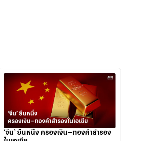
‘จีน’ ยืนหนึ่ง ครองเงิน–ทองคำสำรอง
ในเอเชีย