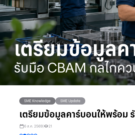
SME Knowledge
SME Info
SME Knowledge
SME Knowledge
SME Knowledge
SME Update
SME Update
SME Update
SME Knowledge
SME Update
4 ข้อต้องรู้ 'ขายสินค้าออนไลน์'
เตรียมแหล่งวัตถุดิบและคู่ค้าหล
เตรียมข้อมูลคาร์บอนให้พร้อม
3 จุดแข็งที่ SME ไทยใช้แข่งขั
เจาะกลยุทธ์ธุรกิจ Interior ใช้ 
5 ส.ค. 2569
|
21
6 ส.ค. 2569
6 ส.ค. 2569
6 ส.ค. 2569
|
|
|
24
21
21
4 ส.ค. 2569
|
37