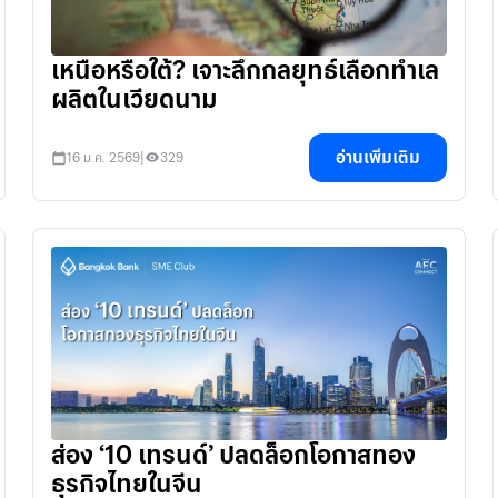
เหนือหรือใต้? เจาะลึกกลยุทธ์เลือกทำเล
ผลิตในเวียดนาม
อ่านเพิ่มเติม
16 ม.ค. 2569
|
329
ส่อง ‘10 เทรนด์’ ปลดล็อกโอกาสทอง
ธุรกิจไทยในจีน