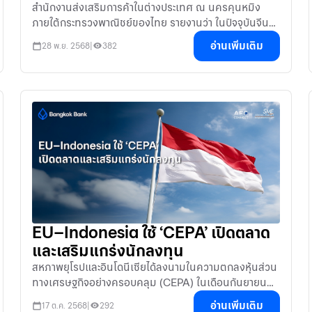
สำนักงานส่งเสริมการค้าในต่างประเทศ ณ นครคุนหมิง
ภายใต้กระทรวงพาณิชย์ของไทย รายงานว่า ในปัจจุบันจีน
กำลังก้าวเข้าสู่ ‘เศรษฐกิจดิจิทัลอย่างเต็มรูปแบบ’ ภายใต้
อ่านเพิ่มเติม
28 พ.ย. 2568
|
382
นโยบาย
EU–Indonesia ใช้ ‘CEPA’ เปิดตลาด
และเสริมแกร่งนักลงทุน
สหภาพยุโรปและอินโดนีเซียได้ลงนามในความตกลงหุ้นส่วน
ทางเศรษฐกิจอย่างครอบคลุม (CEPA) ในเดือนกันยายน
2568 ที่ผ่านมา หลังจากเจรจามานานเกือบ 10 ปี
อ่านเพิ่มเติม
17 ต.ค. 2568
|
292