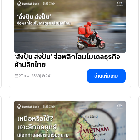
‘สั่งปุ๊บ ส่งปั๊บ’ จ่อพลิกโฉมโมเดลธุรกิจ
ค้าปลีกไทย
อ่านเพิ่มเติม
27 ก.พ. 2569
|
241