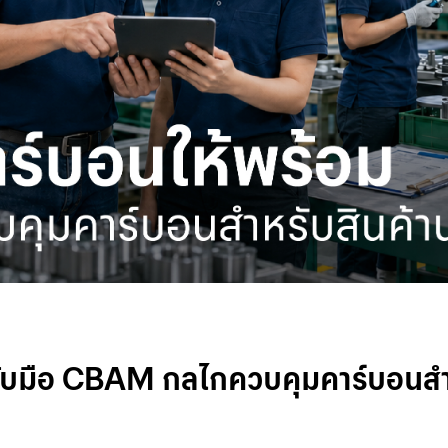
 1 ชิ้น เงินหายไปไหนบ้าง
ายทาง ให้ธุรกิจเดินต่อได้เมื่อเกิดค
 รับมือ CBAM กลไกควบคุมคาร์บอนสำ
นกับผู้เล่นรายใหญ่จากต่างประเทศ
AI และ Workflow ดิจิทัล เพิ่มความมั่น