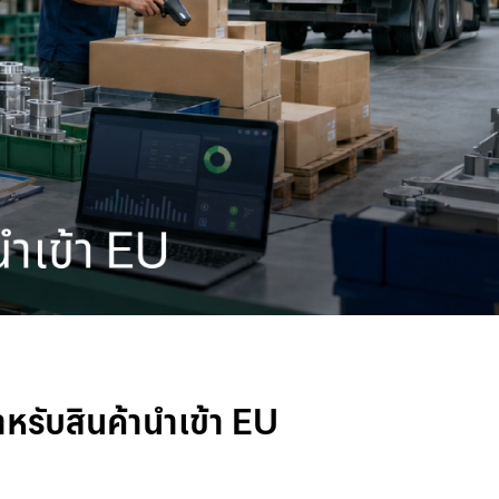
วามผันผวน
หรับสินค้านำเข้า EU
ใจให้ลูกค้า