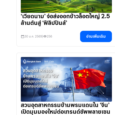
‘เวียดนาม’ จ่อส่งออกข้าวล็อตใหญ่ 2.5
ล้านตันสู่ ‘ฟิลิปปินส์’
อ่านเพิ่มเติม
30 ม.ค. 2569
|
256
สวนอุตสาหกรรมข้ามพรมแดนใน ‘จีน’
เปิดมุมมองใหม่ต่อเทรนด์ซัพพลายเชน