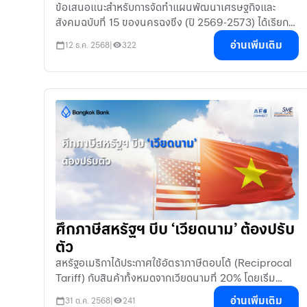
ข้อเสนอแนะสำหรับการจัดทำแผนพัฒนาเศรษฐกิจและ
สังคมฉบับที่ 15 ของนครฉงชิ่ง (ปี 2569-2573) ได้เรียก
ร้องการสนับสนุนธุรกิจต่าง ๆ ในการสร้างซัพพลายเชนแบบ
อ่านเพิ่มเติม
12 ธ.ค. 2568
|
322
ศึกภาษีสหรัฐฯ บีบ ‘เวียดนาม’ ต้องปรับ
ตัว
สหรัฐอเมริกาได้ประกาศใช้อัตราภาษีตอบโต้ (Reciprocal
Tariff) กับสินค้าทั้งหมดจากเวียดนามที่ 20% โดยเริ่ม
ตั้งแต่วันที่ 7 สิงหาคมที่ผ่านมา ซึ่งอัตราดังกล่าวต่ำกว่า
อ่านเพิ่มเติม
31 ต.ค. 2568
|
241